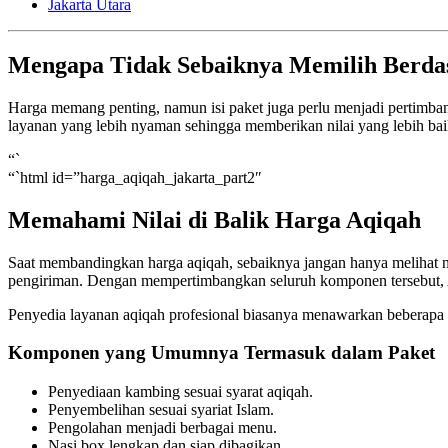
Jakarta Utara
Mengapa Tidak Sebaiknya Memilih Berda
Harga memang penting, namun isi paket juga perlu menjadi pertimbang
layanan yang lebih nyaman sehingga memberikan nilai yang lebih bai
“`
“`html id=”harga_aqiqah_jakarta_part2″
Memahami Nilai di Balik Harga Aqiqah
Saat membandingkan harga aqiqah, sebaiknya jangan hanya melihat nom
pengiriman. Dengan mempertimbangkan seluruh komponen tersebut, An
Penyedia layanan aqiqah profesional biasanya menawarkan beberapa k
Komponen yang Umumnya Termasuk dalam Paket
Penyediaan kambing sesuai syarat aqiqah.
Penyembelihan sesuai syariat Islam.
Pengolahan menjadi berbagai menu.
Nasi box lengkap dan siap dibagikan.