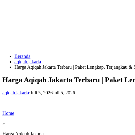
Langsung
ke
konten
Beranda
HUBUNGI
aqiqah jakarta
KAMI
Harga Aqiqah Jakarta Terbaru | Paket Lengkap, Terjangkau & S
Harga Aqiqah Jakarta Terbaru | Paket Le
aqiqah jakarta
·
Juli 5, 2026
Juli 5, 2026
Home
0823
1246
»
6713
Harga Aqiqah Jakarta