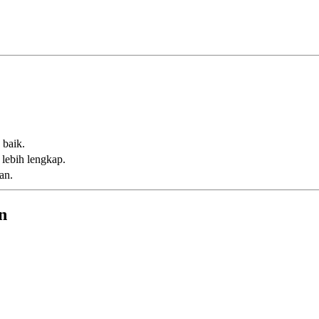
 baik.
lebih lengkap.
an.
n