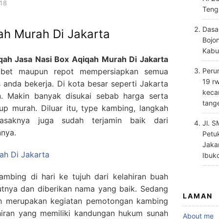
18
Teng
Dasa
ah Murah Di Jakarta
Bojo
Kabu
qah Jasa Nasi Box Aqiqah Murah Di Jakarta
 ribet maupun repot mempersiapkan semua
Perum
19 rw
s anda bekerja. Di kota besar seperti Jakarta
keca
n. Makin banyak disukai sebab harga serta
tang
up murah. Diluar itu, type kambing, langkah
saknya juga sudah terjamin baik dari
Jl. 
nnya.
Petu
Jaka
Ibuk
mbing di hari ke tujuh dari kelahiran buah
utnya dan diberikan nama yang baik. Sedang
LAMAN
ah merupakan kegiatan pemotongan kambing
ahiran yang memiliki kandungan hukum sunah
About me