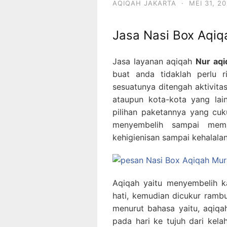
AQIQAH JAKARTA
·
MEI 31, 20
Jasa Nasi Box Aqiq
Jasa layanan aqiqah
Nur aqi
buat anda tidaklah perlu
sesuatunya ditengah aktivita
ataupun kota-kota yang lai
pilihan paketannya yang cuk
menyembelih sampai mema
kehigienisan sampai kehalala
Aqiqah yaitu menyembelih ka
hati, kemudian dicukur ramb
menurut bahasa yaitu, aqiq
pada hari ke tujuh dari kel