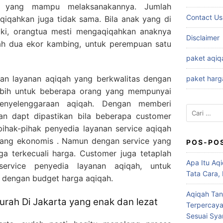
a yang mampu melaksanakannya. Jumlah
Contact Us
qiqahkan juga tidak sama. Bila anak yang di
elaki, orangtua mesti mengaqiqahkan anaknya
Disclaimer
h dua ekor kambing, untuk perempuan satu
paket aqiq
n layanan aqiqah yang berkwalitas dengan
paket harg
lebih untuk beberapa orang yang mempunyai
enyelenggaraan aqiqah. Dengan memberi
Cari
kan dapt dipastikan bila beberapa customer
untuk:
pihak-pihak penyedia layanan service aqiqah
ang ekonomis . Namun dengan service yang
POS-PO
ga terkecuali harga. Customer juga tetaplah
Apa Itu Aqi
ervice penyedia layanan aqiqah, untuk
Tata Cara,
 dengan budget harga aqiqah.
Aqiqah Tan
rah Di Jakarta yang enak dan lezat
Terpercaya
Sesuai Syar