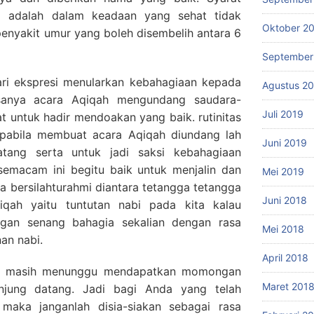
a adalah dalam keadaan yang sehat tidak
Oktober 2
penyakit umur yang boleh disembelih antara 6
September
ri ekspresi menularkan kebahagiaan kepada
Agustus 2
asanya acara Aqiqah mengundang saudara-
Juli 2019
t untuk hadir mendoakan yang baik. rutinitas
apabila membuat acara Aqiqah diundang lah
Juni 2019
atang serta untuk jadi saksi kebahagiaan
 semacam ini begitu baik untuk menjalin dan
Mei 2019
 bersilahturahmi diantara tetangga tetangga
Juni 2018
iqah yaitu tuntutan nabi pada kita kalau
ngan senang bahagia sekalian dengan rasa
Mei 2018
an nabi.
April 2018
ng masih menunggu mendapatkan momongan
Maret 201
njung datang. Jadi bagi Anda yang telah
maka janganlah disia-siakan sebagai rasa