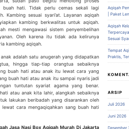
arta, sudah pasti begitu menolong proses
buah hati. Tidak perlu cemas sekali lagi
Aqiqah Pen
| Paket Len
h. Kambing sesuai syari’at. Layanan aqiqah
nyiapkan kambing berkwalitas untuk aqiqah.
Aqiqah Kel
lah mesti mengawasi sistem penyembelihan
Terpercaya
yanan. Oleh karena itu tidak ada kelirunya
Sesuai Syar
ria kambing aqiqah.
Tempat Aqi
u anak adalah satu anugerah yang didapatkan
Praktis, Te
tua, hingga tiap-tiap orangtua sebaiknya
ng buah hati atau anak itu lewat cara yang
KOMENT
ang buah hati atau anak itu sampai nyaris jadi
engan tuntutan syariat agama yang benar.
ARSIP
ti atau anak kita lahir, alangkah sebaiknya
untuk lakukan beribadah yang disarankan oleh
Juli 2026
lewat cara mengaqiqahkan sang buah hati
Juni 2026
qah Jasa Nasi Box Aqiqah Murah Di Jakarta
Desember 