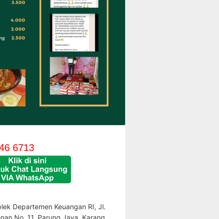
46 6713
lek Departemen Keuangan RI, Jl.
enan No. 11, Parung Jaya, Karang