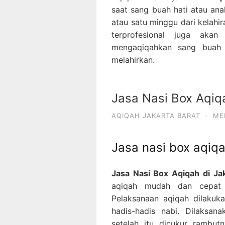
saat sang buah hati atau ana
atau satu minggu dari kelahi
terprofesional juga aka
mengaqiqahkan sang buah 
melahirkan.
Jasa Nasi Box Aqiqa
AQIQAH JAKARTA BARAT
·
MEI
Jasa nasi box aqiqa
Jasa Nasi Box Aqiqah di Jak
aqiqah mudah dan cepat 
Pelaksanaan aqiqah dilakuk
hadis-hadis nabi. Dilaksan
setelah itu dicukur rambut