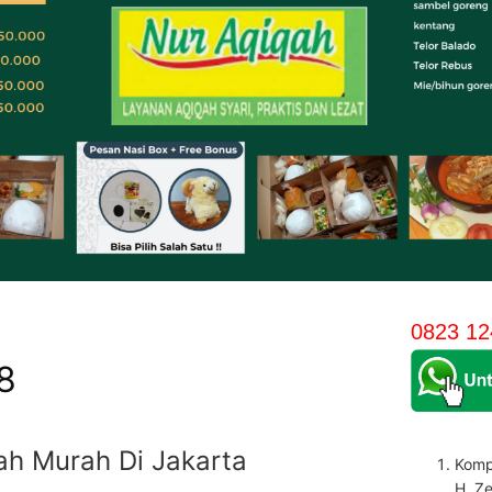
0823 12
8
ah Murah Di Jakarta
Komp
H. Z