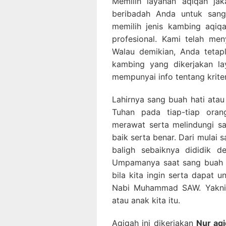
Memilih layanan aqiqah jak
beribadah Anda untuk sang 
memilih jenis kambing aqiqa
profesional. Kami telah me
Walau demikian, Anda tetap
kambing yang dikerjakan la
mempunyai info tentang krite
Lahirnya sang buah hati ata
Tuhan pada tiap-tiap orang
merawat serta melindungi sa
baik serta benar. Dari mulai s
baligh sebaiknya dididik d
Umpamanya saat sang buah ha
bila kita ingin serta dapat 
Nabi Muhammad SAW. Yakni 
atau anak kita itu.
Aqiqah ini dikerjakan
Nur aqi