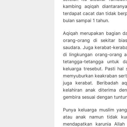
kambing aqiqah diantarany
terdapat cacat dan tidak ber
bulan sampai 1 tahun.
Aqiqah merupakan bagian da
orang-orang di sekitar bi
saudara. Juga kerabat-keraba
di lingkungan orang-orang 
tetangga-tetangga untuk d
keluarga tresebut. Pasti hal
memyuburkan keakraban serta
juga kerabat. Beribadah aq
kelahiran anak diterima de
gembira sesuai dengan tuntun
Punya keluarga muslim ya
atau anak namun tidak ku
mendapatkan karunia Allah 