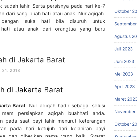
k sudah lahir. Serta persisnya pada hari ke-7
Oktober 2
ran dari sang buah hati atau anak. Nur aqiqah
n dengan suka hati bila disuruh untuk
September
hati atau anak dari orangtua yang baru
Agustus 2
Juli 2023
h di Jakarta Barat
Juni 2023
 31, 2018
Mei 2023
April 2023
h di Jakarta Barat
Maret 202
arta Barat
. Nur aqiqah hadir sebagai solusi
November 
mem persiapkan aqiqah buahhati anda.
an pada saat bayi lahir menurut keterangan
Oktober 2
akan pada hari ketujuh dari kelahiran bayi
nya dan diberikan nama yang baik. Syarat
September