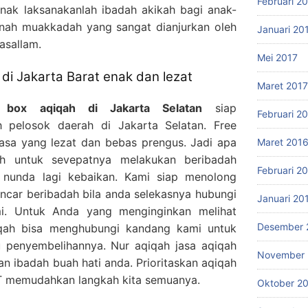
Februari 2
nak laksanakanlah ibadah akikah bagi anak-
nah muakkadah yang sangat dianjurkan oleh
Januari 20
Wasallam.
Mei 2017
di Jakarta Barat enak dan lezat
Maret 2017
 box aqiqah di Jakarta Selatan
siap
Februari 2
 pelosok daerah di Jakarta Selatan. Free
 Rasa yang lezat dan bebas prengus. Jadi apa
Maret 201
ah untuk sevepatnya melakukan beribadah
Februari 2
 nunda lagi kebaikan. Kami siap menolong
car beribadah bila anda selekasnya hubungi
Januari 20
i. Untuk Anda yang menginginkan melihat
Desember 
qah bisa menghubungi kandang kami untuk
 penyembelihannya. Nur aqiqah jasa aqiqah
November 
n ibadah buah hati anda. Prioritaskan aqiqah
T memudahkan langkah kita semuanya.
Oktober 2