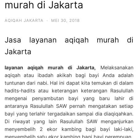
murah di Jakarta
6713
AQIQAH JAKARTA
·
MEI 30, 2018
Jasa layanan aqiqah murah di
Jakarta
layanan aqiqah murah di Jakarta,
Melaksanakan
aqiqah atau ibadah akikah bagi bayi Anda adalah
tuntunan dari nabi. Hal ini dapat kita temukan di dalam
hadits-hadits atau keterangan keterangan Rasulullah
mengenai penyambutan bayi yang baru lahir di
antaranya Rasulullah SAW pernah mengatakan setiap
bayi yang terlahir tergadaikan sampai dia diaqiqahkan.
Di riwayat yang lain Rasulullah SAW menganjurkan
menyembelih 2 ekor kambing bagi bayi laki-laki,
menyembelih satu ekor kambing bagi bayi perempuan.