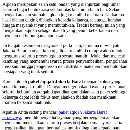
Aqiqah merupakan salah satu ibadah yang dianjurkan bagi umat
Islam sebagai bentuk rasa syukur atas kelahiran buah hati. Selain
menjadi amalan sunnah, aqiqah juga memiliki makna sosial karena
hasil olahan daging dibagikan kepada keluarga, tetangga, kerabat,
hingga masyarakat yang membutuhkan. Tradisi berbagi inilah yang
menjadikan aqiqah sebagai ibadah yang penuh keberkahan dan
mempererat hubungan antar sesama.
Di tengah kesibukan masyarakat perkotaan, terutama di wilayah
Jakarta Barat, banyak keluarga tidak memiliki cukup waktu untuk
mengurus seluruh proses aqiqah secara mandiri. Mulai dari mencari
kambing yang memenuhi syarat, proses penyembelihan, pengolahan
masakan, hingga pengemasan dan distribusi makanan membutuhkan
persiapan yang tidak sedikit.
Karena itulah
paket aqiqah Jakarta Barat
menjadi solusi yang
semakin banyak dipilih. Dengan menggunakan layanan profesional,
seluruh kebutuhan aqiqah dapat ditangani dalam satu paket sehingga
keluarga dapat lebih fokus menjalankan ibadah dan menikmati
momen bersama buah hati.
Apabila Anda sedang mencari
paket aqiqah Jakarta Barat
terpercaya
, memilih penyedia layanan yang berpengalaman akan
membantu memastikan seluruh proses berjalan sesuai syariat serta
menghasilkan hidangan berkualitas untuk dibagikan kepada para