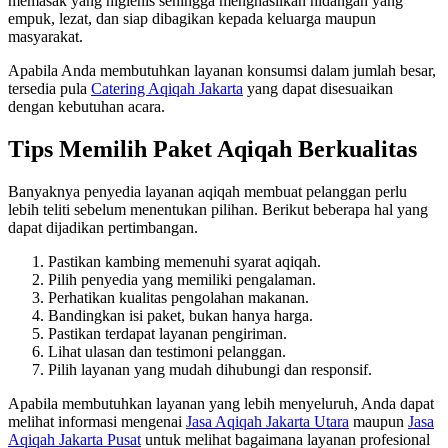
memasak yang higienis sehingga menghasilkan hidangan yang
empuk, lezat, dan siap dibagikan kepada keluarga maupun
masyarakat.
Apabila Anda membutuhkan layanan konsumsi dalam jumlah besar,
tersedia pula
Catering Aqiqah Jakarta
yang dapat disesuaikan
dengan kebutuhan acara.
Tips Memilih Paket Aqiqah Berkualitas
Banyaknya penyedia layanan aqiqah membuat pelanggan perlu
lebih teliti sebelum menentukan pilihan. Berikut beberapa hal yang
dapat dijadikan pertimbangan.
Pastikan kambing memenuhi syarat aqiqah.
Pilih penyedia yang memiliki pengalaman.
Perhatikan kualitas pengolahan makanan.
Bandingkan isi paket, bukan hanya harga.
Pastikan terdapat layanan pengiriman.
Lihat ulasan dan testimoni pelanggan.
Pilih layanan yang mudah dihubungi dan responsif.
Apabila membutuhkan layanan yang lebih menyeluruh, Anda dapat
melihat informasi mengenai
Jasa Aqiqah Jakarta Utara
maupun
Jasa
Aqiqah Jakarta Pusat
untuk melihat bagaimana layanan profesional