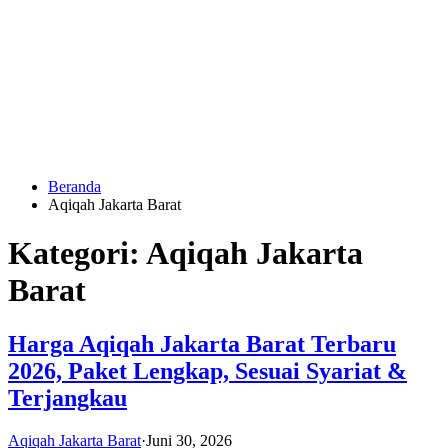
Langsung
ke
konten
Beranda
HUBUNGI
Aqiqah Jakarta Barat
KAMI
Kategori:
Aqiqah Jakarta
Barat
Harga Aqiqah Jakarta Barat Terbaru
2026, Paket Lengkap, Sesuai Syariat &
0823
Terjangkau
1246
6713
Aqiqah Jakarta Barat
·
Juni 30, 2026