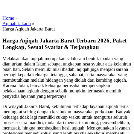
Home
»
Aqiqah Jakarta
»
Harga Aqiqah Jakarta Barat
Harga Aqiqah Jakarta Barat Terbaru 2026, Paket
Lengkap, Sesuai Syariat & Terjangkau
Melaksanakan aqiqah merupakan salah satu bentuk ibadah yang
dianjurkan dalam Islam sebagai ungkapan rasa syukur atas kelahiran
buah hati. Selain memiliki nilai ibadah, aqiqah juga menjadi sarana
berbagi kepada keluarga, tetangga, sahabat, serta masyarakat yang
membutuhkan melalui hidangan yang diolah dari kambing aqiqah.
Karena itulah, banyak keluarga berusaha mempersiapkan
pelaksanaan aqiqah dengan sebaik mungkin, termasuk memilih
penyedia layanan yang terpercaya.
Di wilayah Jakarta Barat, kebutuhan terhadap layanan aqiqah terus
meningkat seiring dengan kesibukan masyarakat perkotaan. Banyak
keluarga tidak lagi memiliki cukup waktu untuk mengurus seluruh
proses secara mandiri, mulai dari mencari kambing, penyembelihan,
memasak, hingga membagikan hasil aqiqah. Menggunakan layanan
profesional menjadi solusi yang lebih praktis sekaligus membantu