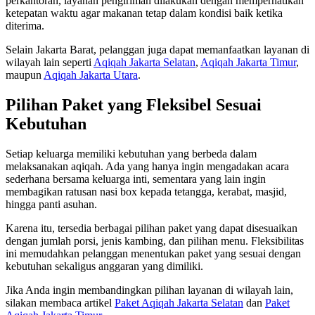
perkantoran, layanan pengiriman dilakukan dengan memperhatikan
ketepatan waktu agar makanan tetap dalam kondisi baik ketika
diterima.
Selain Jakarta Barat, pelanggan juga dapat memanfaatkan layanan di
wilayah lain seperti
Aqiqah Jakarta Selatan
,
Aqiqah Jakarta Timur
,
maupun
Aqiqah Jakarta Utara
.
Pilihan Paket yang Fleksibel Sesuai
Kebutuhan
Setiap keluarga memiliki kebutuhan yang berbeda dalam
melaksanakan aqiqah. Ada yang hanya ingin mengadakan acara
sederhana bersama keluarga inti, sementara yang lain ingin
membagikan ratusan nasi box kepada tetangga, kerabat, masjid,
hingga panti asuhan.
Karena itu, tersedia berbagai pilihan paket yang dapat disesuaikan
dengan jumlah porsi, jenis kambing, dan pilihan menu. Fleksibilitas
ini memudahkan pelanggan menentukan paket yang sesuai dengan
kebutuhan sekaligus anggaran yang dimiliki.
Jika Anda ingin membandingkan pilihan layanan di wilayah lain,
silakan membaca artikel
Paket Aqiqah Jakarta Selatan
dan
Paket