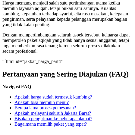
Harga memang menjadi salah satu pertimbangan utama ketika
memilih layanan aqiqah, tetapi bukan satu-satunya. Kualitas
kambing, kepatuhan terhadap syariat, cita rasa masakan, ketepatan
pengiriman, serta pelayanan kepada pelanggan merupakan bagian
yang tidak kalah penting.
Dengan mempertimbangkan seluruh aspek tersebut, keluarga dapat
memperoleh paket aqiqah yang tidak hanya sesuai anggaran, tetapi
juga memberikan rasa tenang karena seluruh proses dilakukan
secara profesional.
“`html id=”jakbar_harga_part4″
Pertanyaan yang Sering Diajukan (FAQ)
Navigasi FAQ
Apakah harga sudah termasuk kambing?
Apakah bisa memilih menu?
Berapa lama proses pemesanan?
Apakah melayani seluruh Jakarta Barat?
Bisakah pengiriman ke beberapa alamat?
Bagaimana memilih paket yang tepat?