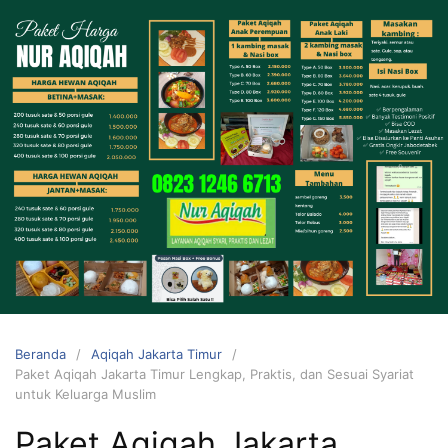
Langsung
ke
konten
HUBUNGI
KAMI
Beranda
Aqiqah Jakarta Timur
Paket Aqiqah Jakarta Timur Lengkap, Praktis, dan Sesuai Syariat
untuk Keluarga Muslim
0823 1246
Paket Aqiqah Jakarta