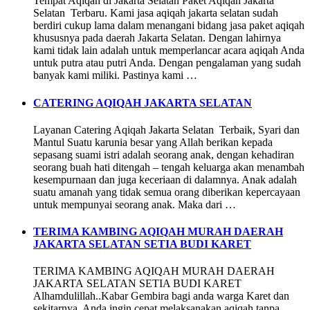
Tempat Aqiqah di Jakarta Selatan Paket Aqiqah Jakarta
Selatan Terbaru. Kami jasa aqiqah jakarta selatan sudah
berdiri cukup lama dalam menangani bidang jasa paket aqiqah
khususnya pada daerah Jakarta Selatan. Dengan lahirnya
kami tidak lain adalah untuk memperlancar acara aqiqah Anda
untuk putra atau putri Anda. Dengan pengalaman yang sudah
banyak kami miliki. Pastinya kami …
CATERING AQIQAH JAKARTA SELATAN
Layanan Catering Aqiqah Jakarta Selatan Terbaik, Syari dan
Mantul Suatu karunia besar yang Allah berikan kepada
sepasang suami istri adalah seorang anak, dengan kehadiran
seorang buah hati ditengah – tengah keluarga akan menambah
kesempurnaan dan juga keceriaan di dalamnya. Anak adalah
suatu amanah yang tidak semua orang diberikan kepercayaan
untuk mempunyai seorang anak. Maka dari …
TERIMA KAMBING AQIQAH MURAH DAERAH
JAKARTA SELATAN SETIA BUDI KARET
TERIMA KAMBING AQIQAH MURAH DAERAH
JAKARTA SELATAN SETIA BUDI KARET
Alhamdulillah..Kabar Gembira bagi anda warga Karet dan
sekitarnya. Anda ingin cepat melaksanakan aqiqah tanpa