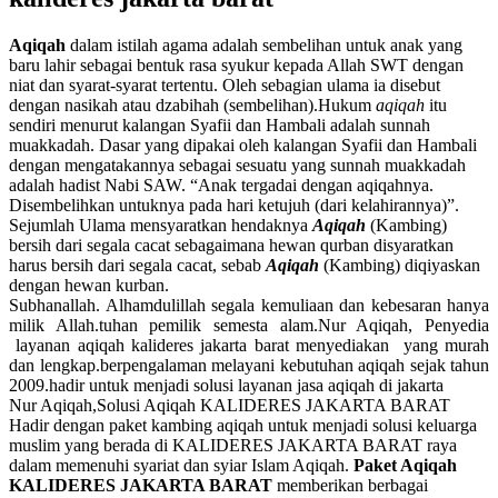
Aqiqah
dalam istilah agama adalah sembelihan untuk anak yang
baru lahir sebagai bentuk rasa syukur kepada Allah SWT dengan
niat dan syarat-syarat tertentu. Oleh sebagian ulama ia disebut
dengan nasikah atau dzabihah (sembelihan).Hukum
aqiqah
itu
sendiri menurut kalangan Syafii dan Hambali adalah sunnah
muakkadah. Dasar yang dipakai oleh kalangan Syafii dan Hambali
dengan mengatakannya sebagai sesuatu yang sunnah muakkadah
adalah hadist Nabi SAW. “Anak tergadai dengan aqiqahnya.
Disembelihkan untuknya pada hari ketujuh (dari kelahirannya)”.
Sejumlah Ulama mensyaratkan hendaknya
Aqiqah
(Kambing)
bersih dari segala cacat sebagaimana hewan qurban disyaratkan
harus bersih dari segala cacat, sebab
Aqiqah
(Kambing) diqiyaskan
dengan hewan kurban.
Subhanallah. Alhamdulillah segala kemuliaan dan kebesaran hanya
milik Allah.tuhan pemilik semesta alam.Nur Aqiqah, Penyedia
layanan aqiqah kalideres jakarta barat menyediakan yang murah
dan lengkap.berpengalaman melayani kebutuhan aqiqah sejak tahun
2009.hadir untuk menjadi solusi layanan jasa aqiqah di jakarta
Nur Aqiqah,Solusi Aqiqah KALIDERES JAKARTA BARAT
Hadir dengan paket kambing aqiqah untuk menjadi solusi keluarga
muslim yang berada di KALIDERES JAKARTA BARAT raya
dalam memenuhi syariat dan syiar Islam Aqiqah.
Paket Aqiqah
KALIDERES JAKARTA BARAT
memberikan berbagai