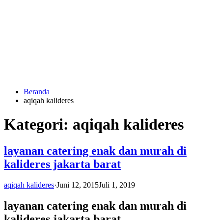
Langsung
ke
konten
Beranda
HUBUNGI
aqiqah kalideres
KAMI
Kategori:
aqiqah kalideres
layanan catering enak dan murah di
kalideres jakarta barat
aqiqah kalideres
·
Juni 12, 2015
Juli 1, 2019
0823
1246
layanan catering enak dan murah di
6713
kalideres jakarta barat