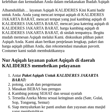
kelebihan dan kemudahan Anda dalam melakanakan Ibadah Aqiqah
Alhamdulillah… layanan Aqiqah KALIDERES Kini Kami hadir
untuk Anda. Anda yang mencari tempat aqiqah di KALIDERES
JAKARTA BARAT, mencari tempat yang jual kambing aqiqah di
KALIDERES JAKARTA BARAT, mencari jasa katering aqiqah di
KALIDERES JAKARTA BARAT, harga kambing aqiqah di
KALIDERES JAKARTA BARAT, di sinilah tempatnya. Begitu
mudah memesan Aqiqah melalui Kami. diskusikan pilihan paket
Aqiqah Anda. Kami akan berikan penjelasan lengkap, paket dan
harga aqiqah pilihan Anda, dan rekomendasi masakan pavorit.
Costumer kami sudah membuktikannya
Nur Aqiqah layanan paket Aqiqah di daerah
KALIDERES memebrikan pelayanan
Antar
Paket Aqiqah Untuk KALIDERES JAKARTA
BARAT:
potong, cacah dan penge
mas
an
Mas
akan BEBAS bau prengus
Kambing potong SEHAT dan sesuai syariah
Tersedia Aneka Menu sesuai keinginan anda (Sate, Gulai,
Sop, Tongseng, Semur)
Siap menyalurkan ke panti asuhan dan yayasan atau
mas
jid
yang membutuhkan