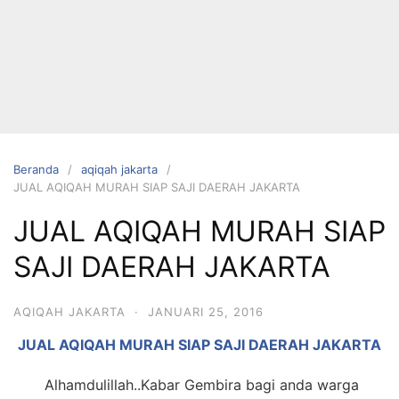
Langsung
ke
konten
Beranda
aqiqah jakarta
JUAL AQIQAH MURAH SIAP SAJI DAERAH JAKARTA
HUBUNGI
JUAL AQIQAH MURAH SIAP
KAMI
SAJI DAERAH JAKARTA
AQIQAH JAKARTA
·
JANUARI 25, 2016
JUAL AQIQAH MURAH SIAP SAJI DAERAH JAKARTA
0823 1246
Alhamdulillah..Kabar Gembira bagi anda warga