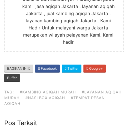
kami jasa aqiqah Jakarta , layanan aqiqah
Jakarta , jual kambing aqiqah Jakarta ,
layanan kambing aqiqah Jakarta . Kami
Hadir Untuk melayani warga Jakarta
merupakan wilayah pelayanan Kami. Kami
hadir
BAGIKAN INI
Facebook
Twitter
Google+
Buffer
TAG:
#KAMBING AQIQAH MURAH
#LAYANAN AQIQAH
MURAH
#NASI BOX AQIQAH
#TEMPAT PESAN
AQIQAH
Pos Terkait