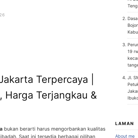
Teng
026
Dasa
Bojo
Kabu
Perum
19 rw
keca
tang
akarta Terpercaya |
Jl. 
Petu
Jaka
, Harga Terjangkau &
Ibuk
LAMAN
a
bukan berarti harus mengorbankan kualitas
About me
adah. Saat ini tersedia berbagai pilihan