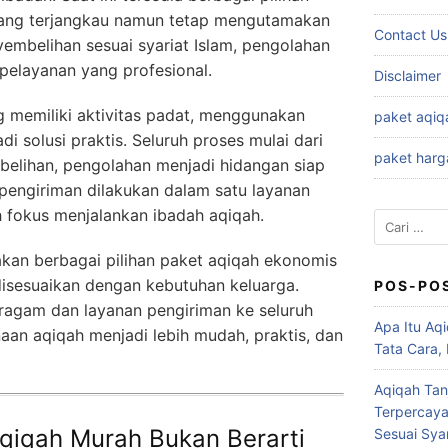
yang terjangkau namun tetap mengutamakan
Contact Us
yembelihan sesuai syariat Islam, pengolahan
 pelayanan yang profesional.
Disclaimer
 memiliki aktivitas padat, menggunakan
paket aqiq
di solusi praktis. Seluruh proses mulai dari
paket harg
elihan, pengolahan menjadi hidangan siap
pengiriman dilakukan dalam satu layanan
h fokus menjalankan ibadah aqiqah.
Cari
untuk:
an berbagai pilihan paket aqiqah ekonomis
isesuaikan dengan kebutuhan keluarga.
POS-PO
ragam dan layanan pengiriman ke seluruh
Apa Itu Aqi
naan aqiqah menjadi lebih mudah, praktis, dan
Tata Cara,
Aqiqah Tan
Terpercaya
qiqah Murah Bukan Berarti
Sesuai Syar