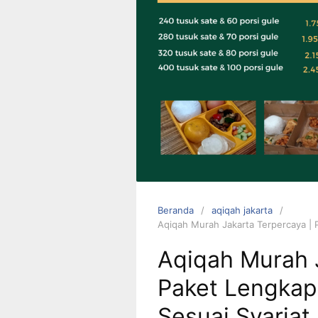
0823 1246
6713
Beranda
aqiqah jakarta
Aqiqah Murah Jakarta Terpercaya | 
Aqiqah Murah J
Paket Lengkap
Sesuai Syariat