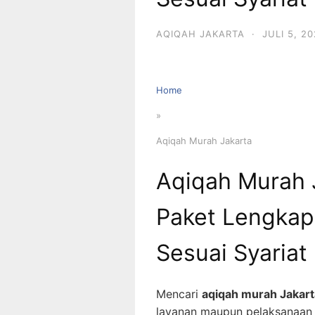
AQIQAH JAKARTA
·
JULI 5, 2
Home
»
Aqiqah Murah Jakarta
Aqiqah Murah J
Paket Lengkap
Sesuai Syariat
Mencari
aqiqah murah Jakart
layanan maupun pelaksanaan ib