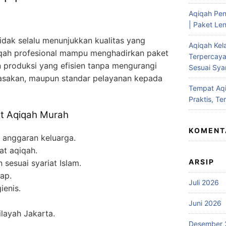
Aqiqah Pen
| Paket Len
idak selalu menunjukkan kualitas yang
Aqiqah Kel
iqah profesional mampu menghadirkan paket
Terpercaya
 produksi yang efisien tanpa mengurangi
Sesuai Syar
masakan, maupun standar pelayanan kepada
Tempat Aqi
Praktis, Te
t Aqiqah Murah
KOMENT
i anggaran keluarga.
t aqiqah.
ARSIP
sesuai syariat Islam.
ap.
Juli 2026
ienis.
Juni 2026
ilayah Jakarta.
Desember 