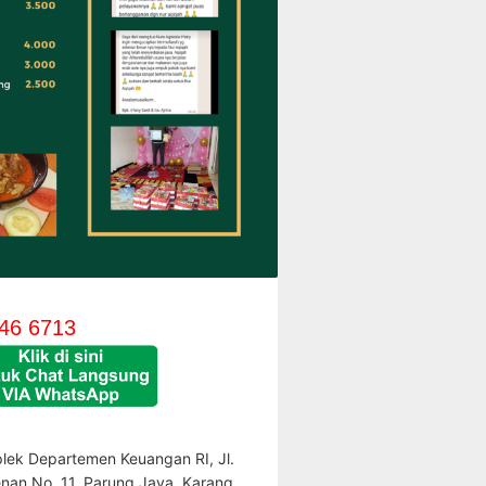
46 6713
lek Departemen Keuangan RI, Jl.
enan No. 11, Parung Jaya, Karang