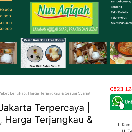
0823 12
Paket Lengkap, Harga Terjangkau & Sesuai Syariat
akarta Terpercaya |
, Harga Terjangkau &
Komp
H. Z