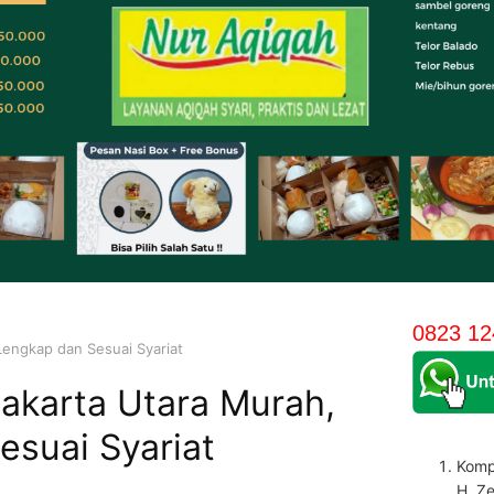
0823 12
Lengkap dan Sesuai Syariat
akarta Utara Murah,
esuai Syariat
Komp
H. Z