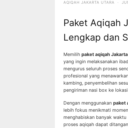
AQIQAH JAKARTA UTARA
·
JU
Paket Aqiqah J
Lengkap dan S
Memilih
paket aqiqah Jakarta
yang ingin melaksanakan ibad
mengurus seluruh proses send
profesional yang menawarkan
kambing, penyembelihan sesu
pengiriman nasi box ke lokas
Dengan menggunakan
paket 
lebih fokus menikmati momen
menghabiskan banyak waktu u
proses aqiqah dapat ditanga