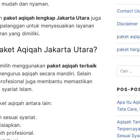
h mudah dan nyaman.
Contact Us
an
paket aqiqah lengkap Jakarta Utara
juga
Disclaimer
i pelanggan untuk menyesuaikan layanan
n yang dimiliki.
paket aqiq
ket Aqiqah Jakarta Utara?
paket harg
memilih menggunakan
paket aqiqah terbaik
Cari
engurus aqiqah secara mandiri. Selain
untuk:
profesional juga membantu memastikan
 syariat Islam.
POS-PO
Apa Itu Aqi
t aqiqah antara lain:
Tata Cara,
 sesuai syariat.
Aqiqah Tan
isiapkan.
Terpercaya
h profesional.
Sesuai Syar