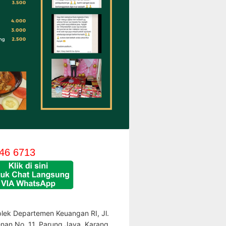
46 6713
lek Departemen Keuangan RI, Jl.
enan No. 11, Parung Jaya, Karang