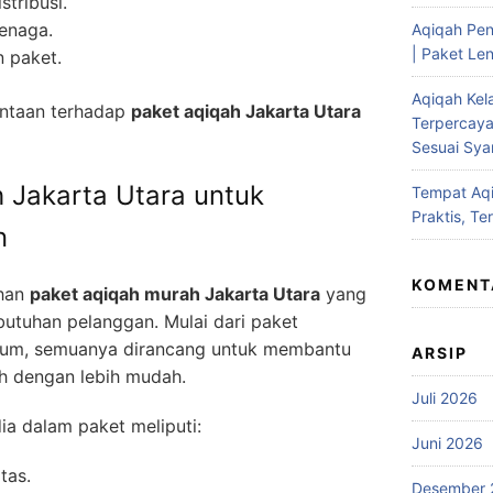
stribusi.
enaga.
Aqiqah Pen
| Paket Len
n paket.
Aqiqah Kel
intaan terhadap
paket aqiqah Jakarta Utara
Terpercaya
Sesuai Syar
 Jakarta Utara untuk
Tempat Aqi
Praktis, Te
n
KOMENT
ihan
paket aqiqah murah Jakarta Utara
yang
utuhan pelanggan. Mulai dari paket
ium, semuanya dirancang untuk membantu
ARSIP
h dengan lebih mudah.
Juli 2026
dia dalam paket meliputi:
Juni 2026
tas.
Desember 