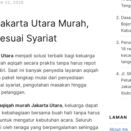
NI 22, 2026
Teng
Dasa
akarta Utara Murah,
Bojo
Kabu
esuai Syariat
Perum
19 rw
 Utara
menjadi solusi terbaik bagi keluarga
keca
tang
ah aqiqah secara praktis tanpa harus repot
iri. Saat ini banyak penyedia layanan aqiqah
Jl. 
 paket lengkap mulai dari penyediaan
Petu
ai syariat, pengolahan masakan hingga
Jaka
i pelanggan.
Ibuk
aqiqah murah Jakarta Utara
, keluarga dapat
 kebahagiaan bersama buah hati tanpa harus
LAMAN
ntuk mengatur kebutuhan acara. Seluruh
ni oleh tenaga yang berpengalaman sehingga
About me