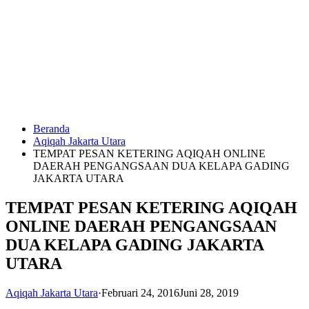
Langsung
ke
konten
Beranda
HUBUNGI
Aqiqah Jakarta Utara
KAMI
TEMPAT PESAN KETERING AQIQAH ONLINE
DAERAH PENGANGSAAN DUA KELAPA GADING
JAKARTA UTARA
TEMPAT PESAN KETERING AQIQAH
ONLINE DAERAH PENGANGSAAN
DUA KELAPA GADING JAKARTA
UTARA
0823
1246
6713
Aqiqah Jakarta Utara
·
Februari 24, 2016
Juni 28, 2019