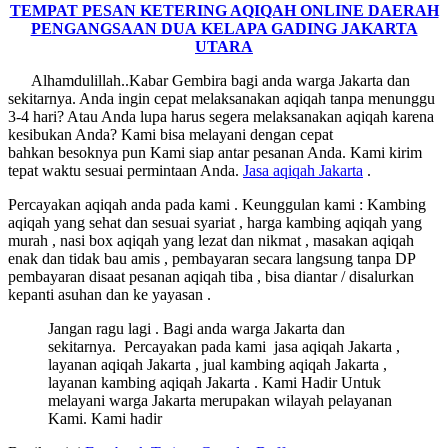
TEMPAT PESAN KETERING AQIQAH ONLINE DAERAH
PENGANGSAAN DUA KELAPA GADING JAKARTA
UTARA
Alhamdulillah..Kabar Gembira bagi anda warga Jakarta dan
sekitarnya. Anda ingin cepat melaksanakan aqiqah tanpa menunggu
3-4 hari? Atau Anda lupa harus segera melaksanakan aqiqah karena
kesibukan Anda? Kami bisa melayani dengan cepat
bahkan besoknya pun Kami siap antar pesanan Anda. Kami kirim
tepat waktu sesuai permintaan Anda.
Jasa
aqiqah Jakarta
.
Percayakan aqiqah anda pada kami . Keunggulan kami : Kambing
aqiqah yang sehat dan sesuai syariat , harga kambing aqiqah yang
murah , nasi box aqiqah yang lezat dan nikmat , masakan aqiqah
enak dan tidak bau amis , pembayaran secara langsung tanpa DP
pembayaran disaat pesanan aqiqah tiba , bisa diantar / disalurkan
kepanti asuhan dan ke yayasan .
Jangan ragu lagi . Bagi anda warga Jakarta dan
sekitarnya. Percayakan pada kami jasa aqiqah Jakarta ,
layanan aqiqah Jakarta , jual kambing aqiqah Jakarta ,
layanan kambing aqiqah Jakarta . Kami Hadir Untuk
melayani warga Jakarta merupakan wilayah pelayanan
Kami. Kami hadir