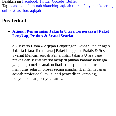
Bagikan ini
Facebook
Twitter
Google+
Buffer
Tag:
#jasa aqiqah murah
#kambing aqiqah murah
#layanan ketering
online
#nasi box aqiqah
Pos Terkait
Aqiqah Penjaringan Jakarta Utara Terpercaya | Paket
Lengkap, Praktis & Sesuai Syariat
e » Jakarta Utara » Aqiqah Penjaringan Aqiqah Penjaringan
Jakarta Utara Terpercaya | Paket Lengkap, Praktis & Sesuai
Syariat Mencari aqiqah Penjaringan Jakarta Utara yang
praktis dan sesuai syariat menjadi pilihan banyak keluarga
yang ingin melaksanakan ibadah aqiqah tanpa harus
mengurus seluruh proses secara mandiri. Dengan layanan
aqiqah profesional, mulai dari penyediaan kambing,
penyembelihan, pengolahan …