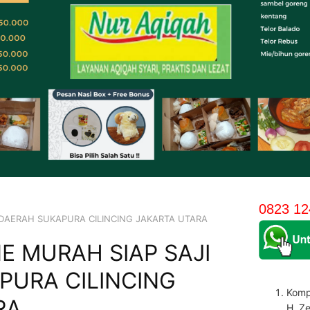
0823 12
 DAERAH SUKAPURA CILINCING JAKARTA UTARA
E MURAH SIAP SAJI
PURA CILINCING
Komp
RA
H. Z