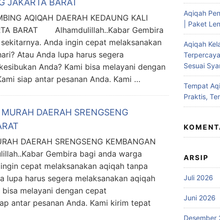
G JAKARTA BARAT
Aqiqah Pen
BING AQIQAH DAERAH KEDAUNG KALI
| Paket Len
A BARAT Alhamdulillah..Kabar Gembira
sekitarnya. Anda ingin cepat melaksanakan
Aqiqah Kel
ari? Atau Anda lupa harus segera
Terpercaya
Sesuai Syar
kesibukan Anda? Kami bisa melayani dengan
ami siap antar pesanan Anda. Kami …
Tempat Aqi
Praktis, Te
H MURAH DAERAH SRENGSENG
ARAT
KOMENT
URAH DAERAH SRENGSENG KEMBANGAN
ah..Kabar Gembira bagi anda warga
ARSIP
 ingin cepat melaksanakan aqiqah tanpa
a lupa harus segera melaksanakan aqiqah
Juli 2026
 bisa melayani dengan cepat
Juni 2026
ap antar pesanan Anda. Kami kirim tepat
Desember 