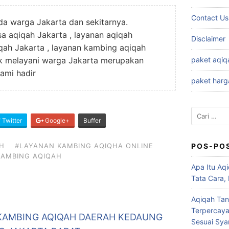
Contact Us
nda warga Jakarta dan sekitarnya.
a aqiqah Jakarta , layanan aqiqah
Disclaimer
iqah Jakarta , layanan kambing aqiqah
uk melayani warga Jakarta merupakan
paket aqiq
ami hadir
paket harg
Cari
Twitter
Google+
Buffer
untuk:
H
#LAYANAN KAMBING AQIQHA ONLINE
POS-PO
KAMBING AQIQAH
Apa Itu Aqi
Tata Cara,
Aqiqah Tan
Terpercaya
KAMBING AQIQAH DAERAH KEDAUNG
Sesuai Syar