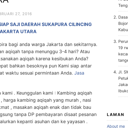
Teng
BRUARI 27, 2016
Dasa
Bojo
IAP SAJI DAERAH SUKAPURA CILINCING
Kabu
JAKARTA UTARA
Perum
a bagi anda warga Jakarta dan sekitarnya.
19 rw
an aqiqah tanpa menunggu 3-4 hari? Atau
keca
ksanakan aqiqah karena kesibukan Anda?
tang
epat bahkan besoknya pun Kami siap antar
Jl. 
pat waktu sesuai permintaan Anda.
Jasa
Petu
Jaka
Ibuk
 kami . Keunggulan kami : Kambing aqiqah
 , harga kambing aqiqah yang murah , nasi
kmat , masakan aqiqah enak dan tidak bau
ngsung tanpa DP pembayaran disaat pesanan
LAMAN
isalurkan kepanti asuhan dan ke yayasan .
About me