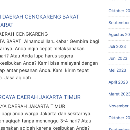
Oktober 2
H DAERAH CENGKARENG BARAT
September
BARAT
DAERAH CENGKARENG
Agustus 2
BARAT Alhamdulillah..Kabar Gembira bagi
Juli 2023
tarnya. Anda ingin cepat melaksanakan
ari? Atau Anda lupa harus segera
Juni 2023
kesibukan Anda? Kami bisa melayani dengan
p antar pesanan Anda. Kami kirim tepat
Mei 2023
a. Jasa aqiqah …
April 2023
Maret 202
RCAYA DAERAH JAKARTA TIMUR
YA DAERAH JAKARTA TIMUR
November 
 bagi anda warga Jakarta dan sekitarnya.
Oktober 2
an aqiqah tanpa menunggu 3-4 hari? Atau
ksanakan aqiqah karena kesibukan Anda?
September