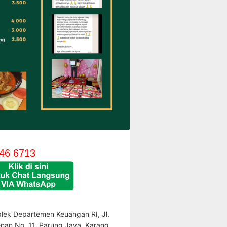
46 6713
lek Departemen Keuangan RI, Jl.
enan No. 11, Parung Jaya, Karang