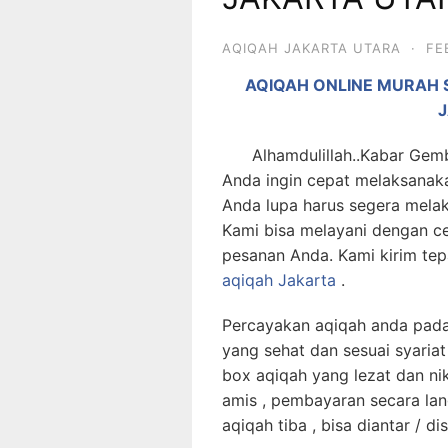
AQIQAH JAKARTA UTARA
·
FE
AQIQAH ONLINE MURAH S
Alhamdulillah..Kabar Gembir
Anda ingin cepat melaksanak
Anda lupa harus segera mela
Kami bisa melayani dengan c
pesanan Anda. Kami kirim te
aqiqah Jakarta
.
Percayakan aqiqah anda pada
yang sehat dan sesuai syariat
box aqiqah yang lezat dan ni
amis , pembayaran secara la
aqiqah tiba , bisa diantar / d