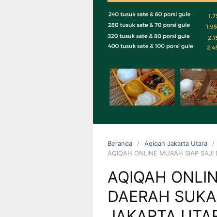
0823 1246
6713
Beranda
Aqiqah Jakarta Utara
AQIQAH ONLINE MURAH SIAP SAJI
AQIQAH ONLIN
DAERAH SUKA
JAKARTA UTA