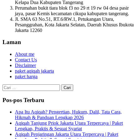
Kelapa Dua Kabupaten Tangerang
Perumahan bukit tiara blok f3 no 29 rt 19 rw 04 desa pasir
jaya, pasar Kemis kecamatan cikupa kabupaten tangerang.
Jl. SMA 63 No.51, RT.6/RW.1, Petukangan Utara,
Pesanggrahan, Kota Jakarta Selatan, Daerah Khusus Ibukota
Jakarta 12260
Laman
About me
Contact Us
Disclaimer
paket aqiqah jakarta
paket harga
Cari
untuk:
Pos-pos Terbaru
Apa Itu Aqiqah? Pengertian, Hukum, Dalil, Tata Cara,
Hikmah & Panduan Lengkap 2026
Aqiqah Tanjung Priok Jakarta Utara Terpercaya | Paket
Lengkap, Praktis & Sesuai Syariat
Aqiqah Penjaringan Jakarta Utara Terpercaya | Paket