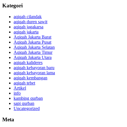
Kategori
aqiqah cilandak
aqiqah duren sawit
aqiqah jagakarsa
aqiqah jakarta
Aqiqah Jakarta Barat
Aqiqah Jakarta Pusat
Aqiqah Jakarta Selatan
Aqiqah Jakarta Timur
Aqiqah Jakarta Utara
aqiqah kalideres
aqiqah kebayoran baru
aqiqah kebayoran lama
aqiqah kembangan
aqiqah tebet
Artikel
info
kambing qurban
sapi qurban
Uncategorized
Meta