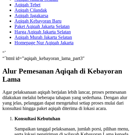
Aqiqah Tebet
Aqiqah Cilandak
Aqiqah Jagakarsa
Aqiqah Kebayoran Baru
Paket Aqiqah Jakarta Selatan
Harga Aqiqah Jakarta Selatan
Aqiqah Murah Jakarta Selatan
Homepage Nur Aqiqah Jakarta
“`
“`html id=”aqiqah_kebayoran_lama_part3″
Alur Pemesanan Aqiqah di Kebayoran
Lama
Agar pelaksanaan aqiqah berjalan lebih lancar, proses pemesanan
dilakukan melalui beberapa tahapan yang sederhana. Dengan alur
yang jelas, pelanggan dapat mengetahui setiap proses mulai dari
konsultasi hingga paket aqiqah diterima di lokasi acara.
Konsultasi Kebutuhan
Sampaikan tanggal pelaksanaan, jumlah porsi, pilihan menu,
serta lokasi pengiriman di wilayah Kebayoran Lama kepada