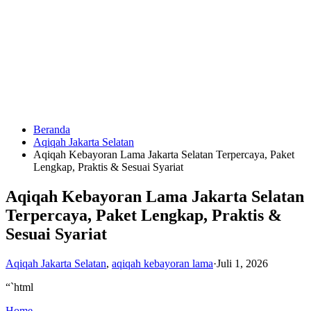
Langsung
ke
konten
Beranda
HUBUNGI
Aqiqah Jakarta Selatan
KAMI
Aqiqah Kebayoran Lama Jakarta Selatan Terpercaya, Paket
Lengkap, Praktis & Sesuai Syariat
Aqiqah Kebayoran Lama Jakarta Selatan
Terpercaya, Paket Lengkap, Praktis &
Sesuai Syariat
Aqiqah Jakarta Selatan
,
aqiqah kebayoran lama
·
Juli 1, 2026
0823
1246
“`html
6713
Home