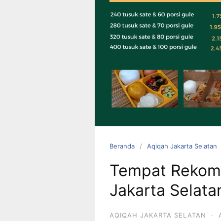
0823 1246
6713
Beranda
Aqiqah Jakarta Selatan
Tempat Rekome
Jakarta Selata
AQIQAH JAKARTA SELATAN
·