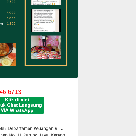
46 6713
lek Departemen Keuangan RI, Jl.
enan No. 11, Parung Jaya, Karang