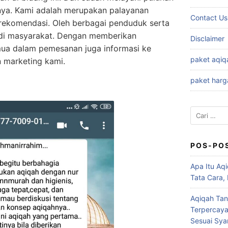
nya. Kami adalah merupakan palayanan
Contact Us
irekomendasi. Oleh berbagai penduduk serta
n di masyarakat. Dengan memberikan
Disclaimer
a dalam pemesanan juga informasi ke
paket aqiq
 marketing kami.
paket harg
Cari
untuk:
POS-PO
Apa Itu Aqi
Tata Cara,
Aqiqah Tan
Terpercaya
Sesuai Syar