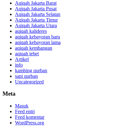
Aqiqah Jakarta Barat
Aqiqah Jakarta Pusat
Aqiqah Jakarta Selatan
Aqiqah Jakarta Timur
Aqiqah Jakarta Utara
aqiqah kalideres
aqiqah kebayoran baru
aqiqah kebayoran lama
aqiqah kembangan
aqiqah tebet
Artikel
info
kambing qurban
sapi qurban
Uncategorized
Meta
Masuk
Feed entri
Feed komentar
WordPress.org