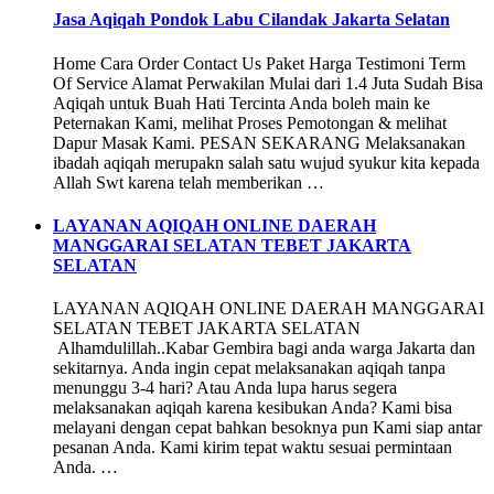
Jasa Aqiqah Pondok Labu Cilandak Jakarta Selatan
Home Cara Order Contact Us Paket Harga Testimoni Term
Of Service Alamat Perwakilan Mulai dari 1.4 Juta Sudah Bisa
Aqiqah untuk Buah Hati Tercinta Anda boleh main ke
Peternakan Kami, melihat Proses Pemotongan & melihat
Dapur Masak Kami. PESAN SEKARANG Melaksanakan
ibadah aqiqah merupakn salah satu wujud syukur kita kepada
Allah Swt karena telah memberikan …
LAYANAN AQIQAH ONLINE DAERAH
MANGGARAI SELATAN TEBET JAKARTA
SELATAN
LAYANAN AQIQAH ONLINE DAERAH MANGGARAI
SELATAN TEBET JAKARTA SELATAN
Alhamdulillah..Kabar Gembira bagi anda warga Jakarta dan
sekitarnya. Anda ingin cepat melaksanakan aqiqah tanpa
menunggu 3-4 hari? Atau Anda lupa harus segera
melaksanakan aqiqah karena kesibukan Anda? Kami bisa
melayani dengan cepat bahkan besoknya pun Kami siap antar
pesanan Anda. Kami kirim tepat waktu sesuai permintaan
Anda. …