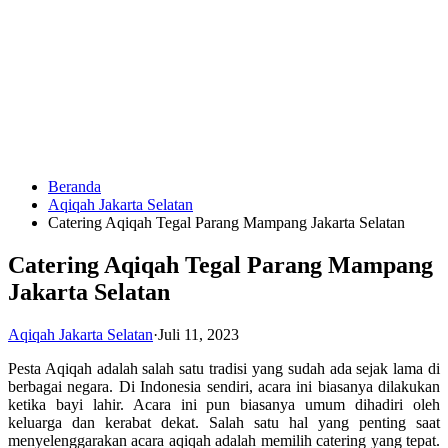
Langsung
ke
konten
Beranda
HUBUNGI
Aqiqah Jakarta Selatan
KAMI
Catering Aqiqah Tegal Parang Mampang Jakarta Selatan
Catering Aqiqah Tegal Parang Mampang
Jakarta Selatan
Aqiqah Jakarta Selatan
·
Juli 11, 2023
Pesta Aqiqah adalah salah satu tradisi yang sudah ada sejak lama di
0823
berbagai negara. Di Indonesia sendiri, acara ini biasanya dilakukan
1246
ketika bayi lahir. Acara ini pun biasanya umum dihadiri oleh
6713
keluarga dan kerabat dekat. Salah satu hal yang penting saat
menyelenggarakan acara aqiqah adalah memilih catering yang tepat.