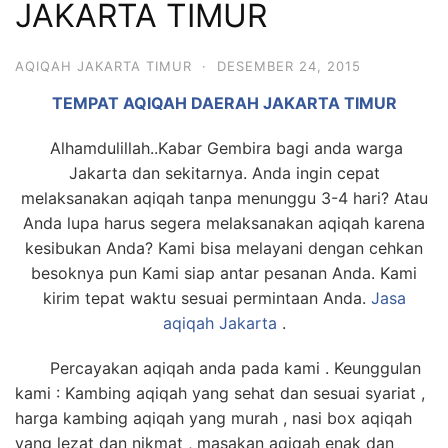
JAKARTA TIMUR
6713
AQIQAH JAKARTA TIMUR
·
DESEMBER 24, 2015
TEMPAT AQIQAH DAERAH JAKARTA TIMUR
Alhamdulillah..Kabar Gembira bagi anda warga
Jakarta dan sekitarnya. Anda ingin cepat
melaksanakan aqiqah tanpa menunggu 3-4 hari? Atau
Anda lupa harus segera melaksanakan aqiqah karena
kesibukan Anda? Kami bisa melayani dengan cehkan
besoknya pun Kami siap antar pesanan Anda. Kami
kirim tepat waktu sesuai permintaan Anda.
Jasa
aqiqah Jakarta
.
Percayakan aqiqah anda pada kami . Keunggulan
kami : Kambing aqiqah yang sehat dan sesuai syariat ,
harga kambing aqiqah yang murah , nasi box aqiqah
yang lezat dan nikmat , masakan aqiqah enak dan