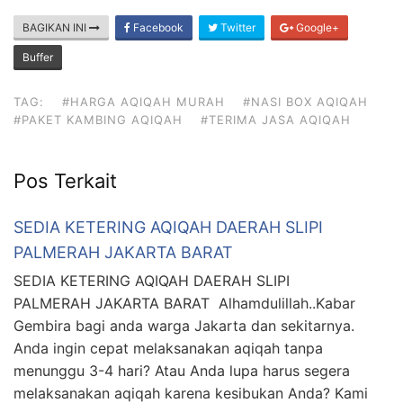
BAGIKAN INI
Facebook
Twitter
Google+
Buffer
TAG:
#HARGA AQIQAH MURAH
#NASI BOX AQIQAH
#PAKET KAMBING AQIQAH
#TERIMA JASA AQIQAH
Pos Terkait
SEDIA KETERING AQIQAH DAERAH SLIPI
PALMERAH JAKARTA BARAT
SEDIA KETERING AQIQAH DAERAH SLIPI
PALMERAH JAKARTA BARAT Alhamdulillah..Kabar
Gembira bagi anda warga Jakarta dan sekitarnya.
Anda ingin cepat melaksanakan aqiqah tanpa
menunggu 3-4 hari? Atau Anda lupa harus segera
melaksanakan aqiqah karena kesibukan Anda? Kami