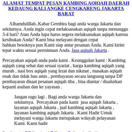
ALAMAT TEMPAT PESAN KAMBING AQIQAH DAERAH
KEDAUNG KALI ANGKE CENGKARENG JAKARTA
BARAT
Alhamdulillah..Kabar Gembira bagi anda warga Jakarta dan
sekitarnya. Anda ingin cepat melaksanakan aqiqah tanpa menunggu
3-4 hari? Atau Anda lupa harus segera melaksanakan aqiqah karena
kesibukan Anda? Kami bisa melayani dengan cepat
bahkan besoknya pun Kami siap antar pesanan Anda. Kami kirim
tepat waktu sesuai permintaan Anda.
Jasa
aqiqah Jakarta
.
Percayakan aqiqah anda pada kami . Keunggulan kami : Kambing
aqiqah yang sehat dan sesuai syariat , harga kambing aqiqah yang
murah , nasi box aqiqah yang lezat dan nikmat , masakan aqiqah
enak dan tidak bau amis , pembayaran secara langsung tanpa DP
pembayaran disaat pesanan aqiqah tiba , bisa diantar / disalurkan
kepanti asuhan dan ke yayasan .
Jangan ragu lagi . Bagi anda warga Jakarta dan
sekitarnya. Percayakan pada kami jasa aqiqah Jakarta ,
layanan aqiqah Jakarta , jual kambing aqiqah Jakarta ,
layanan kambing aqiqah Jakarta . Kami Hadir Untuk
melayani warga Jakarta merupakan wilayah pelayanan
Kami. Kami hadir