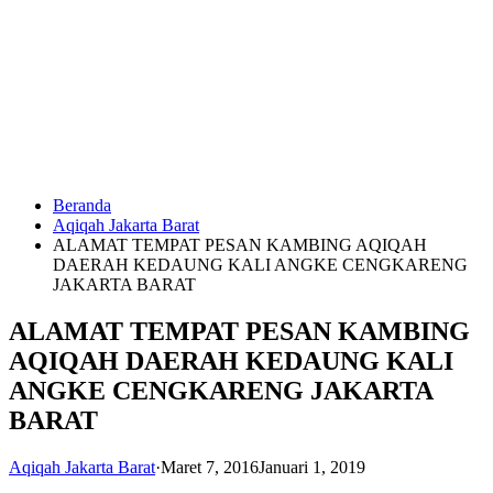
Langsung
ke
konten
Beranda
HUBUNGI
Aqiqah Jakarta Barat
KAMI
ALAMAT TEMPAT PESAN KAMBING AQIQAH
DAERAH KEDAUNG KALI ANGKE CENGKARENG
JAKARTA BARAT
ALAMAT TEMPAT PESAN KAMBING
AQIQAH DAERAH KEDAUNG KALI
ANGKE CENGKARENG JAKARTA
BARAT
0823
1246
6713
Aqiqah Jakarta Barat
·
Maret 7, 2016
Januari 1, 2019