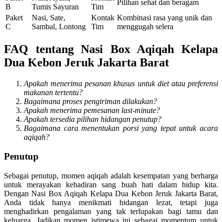
Pilihan sehat dan beragam
B
Tumis Sayuran
Tim
Paket
Nasi, Sate,
Kontak
Kombinasi rasa yang unik dan
C
Sambal, Lontong
Tim
menggugah selera
FAQ tentang Nasi Box Aqiqah Kelapa
Dua Kebon Jeruk Jakarta Barat
Apakah menerima pesanan khusus untuk diet atau preferensi
makanan tertentu?
Bagaimana proses pengiriman dilakukan?
Apakah menerima pemesanan last-minute?
Apakah tersedia pilihan hidangan penutup?
Bagaimana cara menentukan porsi yang tepat untuk acara
aqiqah?
Penutup
Sebagai penutup, momen aqiqah adalah kesempatan yang berharga
untuk merayakan kehadiran sang buah hati dalam hidup kita.
Dengan Nasi Box Aqiqah Kelapa Dua Kebon Jeruk Jakarta Barat,
Anda tidak hanya menikmati hidangan lezat, tetapi juga
menghadirkan pengalaman yang tak terlupakan bagi tamu dan
keluarga. Jadikan momen istimewa ini sebagai momentum untuk