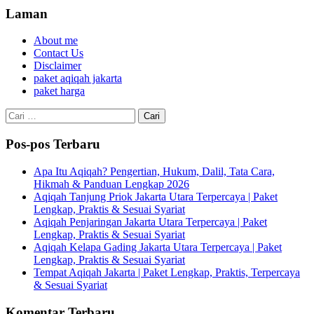
Laman
About me
Contact Us
Disclaimer
paket aqiqah jakarta
paket harga
Cari
untuk:
Pos-pos Terbaru
Apa Itu Aqiqah? Pengertian, Hukum, Dalil, Tata Cara,
Hikmah & Panduan Lengkap 2026
Aqiqah Tanjung Priok Jakarta Utara Terpercaya | Paket
Lengkap, Praktis & Sesuai Syariat
Aqiqah Penjaringan Jakarta Utara Terpercaya | Paket
Lengkap, Praktis & Sesuai Syariat
Aqiqah Kelapa Gading Jakarta Utara Terpercaya | Paket
Lengkap, Praktis & Sesuai Syariat
Tempat Aqiqah Jakarta | Paket Lengkap, Praktis, Terpercaya
& Sesuai Syariat
Komentar Terbaru