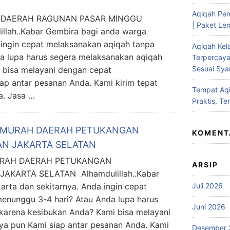
Aqiqah Pen
 DAERAH RAGUNAN PASAR MINGGU
| Paket Len
lah..Kabar Gembira bagi anda warga
 ingin cepat melaksanakan aqiqah tanpa
Aqiqah Kel
a lupa harus segera melaksanakan aqiqah
Terpercaya
Sesuai Syar
 bisa melayani dengan cepat
ap antar pesanan Anda. Kami kirim tepat
Tempat Aqi
a. Jasa …
Praktis, Te
H MURAH DAERAH PETUKANGAN
KOMENT
N JAKARTA SELATAN
MURAH DAERAH PETUKANGAN
ARSIP
KARTA SELATAN Alhamdulillah..Kabar
rta dan sekitarnya. Anda ingin cepat
Juli 2026
enunggu 3-4 hari? Atau Anda lupa harus
Juni 2026
karena kesibukan Anda? Kami bisa melayani
a pun Kami siap antar pesanan Anda. Kami
Desember 