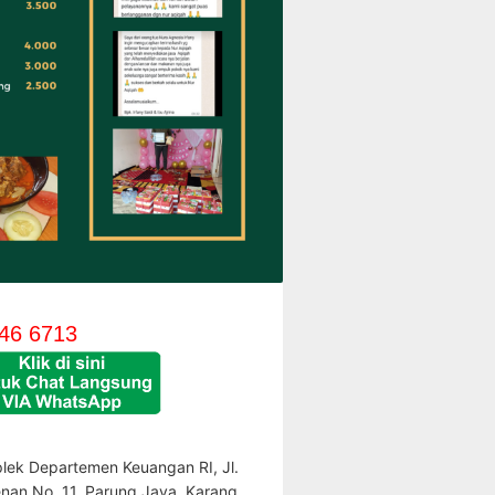
46 6713
lek Departemen Keuangan RI, Jl.
enan No. 11, Parung Jaya, Karang