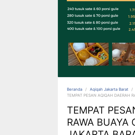
0823 1246
6713
Beranda
Aqiqah Jakarta Barat
TEMPAT PESAN AQIQAH DAERAH R
TEMPAT PESA
RAWA BUAYA
JAKARTA BAR