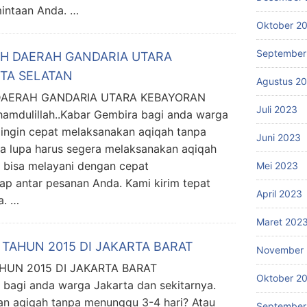
mintaan Anda. …
Oktober 2
September
AH DAERAH GANDARIA UTARA
TA SELATAN
Agustus 2
DAERAH GANDARIA UTARA KEBAYORAN
Juli 2023
dulillah..Kabar Gembira bagi anda warga
 ingin cepat melaksanakan aqiqah tanpa
Juni 2023
a lupa harus segera melaksanakan aqiqah
 bisa melayani dengan cepat
Mei 2023
ap antar pesanan Anda. Kami kirim tepat
April 2023
a. …
Maret 202
TAHUN 2015 DI JAKARTA BARAT
November 
AHUN 2015 DI JAKARTA BARAT
Oktober 2
 bagi anda warga Jakarta dan sekitarnya.
an aqiqah tanpa menunggu 3-4 hari? Atau
September