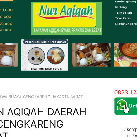
0823 12
AWA BUAYA CENGKARENG JAKARTA BARAT
N AQIQAH DAERAH
 CENGKARENG
Komp
AT
H. Z