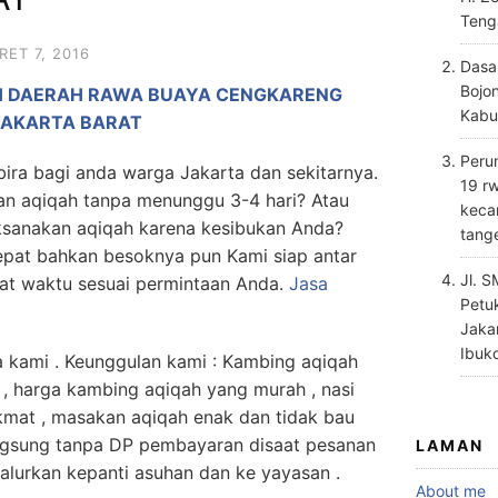
Teng
RET 7, 2016
Dasa
Bojo
H DAERAH RAWA BUAYA CENGKARENG
Kabu
JAKARTA BARAT
Perum
a bagi anda warga Jakarta dan sekitarnya.
19 rw
an aqiqah tanpa menunggu 3-4 hari? Atau
keca
ksanakan aqiqah karena kesibukan Anda?
tang
epat bahkan besoknya pun Kami siap antar
Jl. 
pat waktu sesuai permintaan Anda.
Jasa
Petu
Jaka
Ibuk
 kami . Keunggulan kami : Kambing aqiqah
 , harga kambing aqiqah yang murah , nasi
kmat , masakan aqiqah enak dan tidak bau
ngsung tanpa DP pembayaran disaat pesanan
LAMAN
isalurkan kepanti asuhan dan ke yayasan .
About me