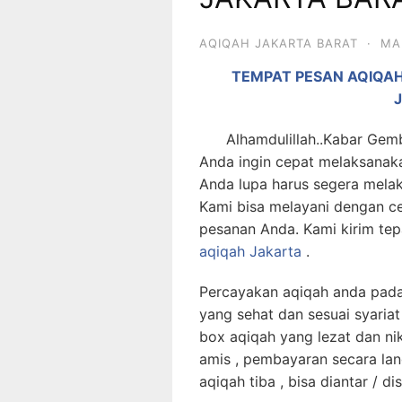
AQIQAH JAKARTA BARAT
·
MA
TEMPAT PESAN AQIQA
Alhamdulillah..Kabar Gembir
Anda ingin cepat melaksanak
Anda lupa harus segera mela
Kami bisa melayani dengan c
pesanan Anda. Kami kirim te
aqiqah Jakarta
.
Percayakan aqiqah anda pada
yang sehat dan sesuai syariat
box aqiqah yang lezat dan ni
amis , pembayaran secara la
aqiqah tiba , bisa diantar / d