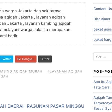
Contact Us
nda warga Jakarta dan sekitarnya.
a aqiqah Jakarta , layanan aqiqah
Disclaimer
iqah Jakarta , layanan kambing aqiqah
uk melayani warga Jakarta merupakan
paket aqiq
ami hadir
paket harg
Cari
Twitter
Google+
Buffer
untuk:
AMBING AQIQAH MURAH
#LAYANAN AQIQAH
POS-PO
QIQAH
Apa Itu Aqi
Tata Cara,
Aqiqah Tan
Terpercaya
AH DAERAH RAGUNAN PASAR MINGGU
Sesuai Syar