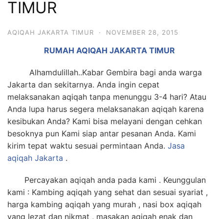
TIMUR
6713
AQIQAH JAKARTA TIMUR
·
NOVEMBER 28, 2015
RUMAH AQIQAH JAKARTA TIMUR
Alhamdulillah..Kabar Gembira bagi anda warga
Jakarta dan sekitarnya. Anda ingin cepat
melaksanakan aqiqah tanpa menunggu 3-4 hari? Atau
Anda lupa harus segera melaksanakan aqiqah karena
kesibukan Anda? Kami bisa melayani dengan cehkan
besoknya pun Kami siap antar pesanan Anda. Kami
kirim tepat waktu sesuai permintaan Anda.
Jasa
aqiqah Jakarta
.
Percayakan aqiqah anda pada kami . Keunggulan
kami : Kambing aqiqah yang sehat dan sesuai syariat ,
harga kambing aqiqah yang murah , nasi box aqiqah
yang lezat dan nikmat , masakan aqiqah enak dan