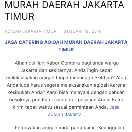
MURAH DAERAH JAKARTA
6713
TIMUR
AQIQAH JAKARTA TIMUR
·
JANUARI 18, 2016
JASA CATERING AQIQAH MURAH DAERAH JAKARTA
TIMUR
Alhamdulillah..Kabar Gembira bagi anda warga
Jakarta dan sekitarnya. Anda ingin cepat
melaksanakan aqiqah tanpa menunggu 3-4 hari? Atau
Anda lupa harus segera melaksanakan aqiqah karena
kesibukan Anda? Kami bisa melayani dengan cehkan
besoknya pun Kami siap antar pesanan Anda. Kami
kirim tepat waktu sesuai permintaan Anda.
Jasa
aqiqah Jakarta
.
Percayakan aqiqah anda pada kami . Keunggulan