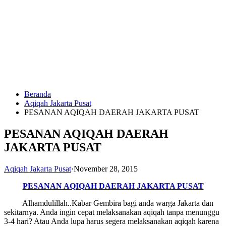
Langsung
ke
konten
Beranda
HUBUNGI
Aqiqah Jakarta Pusat
KAMI
PESANAN AQIQAH DAERAH JAKARTA PUSAT
PESANAN AQIQAH DAERAH
JAKARTA PUSAT
Aqiqah Jakarta Pusat
·
November 28, 2015
PESANAN AQIQAH DAERAH JAKARTA PUSAT
0823
Alhamdulillah..Kabar Gembira bagi anda warga Jakarta dan
1246
sekitarnya. Anda ingin cepat melaksanakan aqiqah tanpa menunggu
6713
3-4 hari? Atau Anda lupa harus segera melaksanakan aqiqah karena