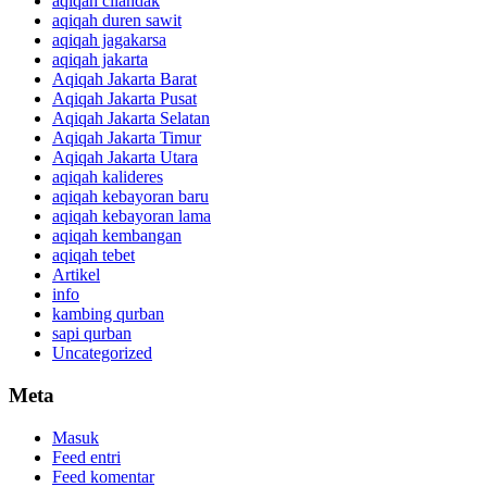
aqiqah cilandak
aqiqah duren sawit
aqiqah jagakarsa
aqiqah jakarta
Aqiqah Jakarta Barat
Aqiqah Jakarta Pusat
Aqiqah Jakarta Selatan
Aqiqah Jakarta Timur
Aqiqah Jakarta Utara
aqiqah kalideres
aqiqah kebayoran baru
aqiqah kebayoran lama
aqiqah kembangan
aqiqah tebet
Artikel
info
kambing qurban
sapi qurban
Uncategorized
Meta
Masuk
Feed entri
Feed komentar