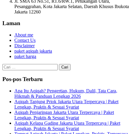
Jl. SMA 63 No.51, RT.6/RW.1, Petukangan Utara,
Pesanggrahan, Kota Jakarta Selatan, Daerah Khusus Ibukota
Jakarta 12260
Laman
About me
Contact Us
Disclaimer
paket aqiqah jakarta
paket harga
Cari
untuk:
Pos-pos Terbaru
Apa Itu Aqiqah? Pengertian, Hukum, Dalil, Tata Cara,
Hikmah & Panduan Lengkap 2026
Aqiqah Tanjung Priok Jakarta Utara Terpercaya | Paket
Lengkap, Praktis & Sesuai Syariat
Aqiqah Penjaringan Jakarta Utara Terpercaya | Paket
Lengkap, Praktis & Sesuai Syariat
Aqiqah Kelapa Gading Jakarta Utara Terpercaya | Paket
Lengkap, Praktis & Sesuai Syariat
Tempat Aqiqah Jakarta | Paket Lengkap, Praktis, Terpercaya