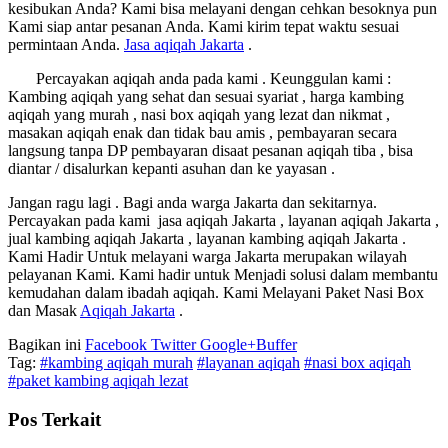
kesibukan Anda? Kami bisa melayani dengan cehkan besoknya pun
Kami siap antar pesanan Anda. Kami kirim tepat waktu sesuai
permintaan Anda.
Jasa
aqiqah Jakarta
.
Percayakan aqiqah anda pada kami . Keunggulan kami :
Kambing aqiqah yang sehat dan sesuai syariat , harga kambing
aqiqah yang murah , nasi box aqiqah yang lezat dan nikmat ,
masakan aqiqah enak dan tidak bau amis , pembayaran secara
langsung tanpa DP pembayaran disaat pesanan aqiqah tiba , bisa
diantar / disalurkan kepanti asuhan dan ke yayasan .
Jangan ragu lagi . Bagi anda warga Jakarta dan sekitarnya.
Percayakan pada kami jasa aqiqah Jakarta , layanan aqiqah Jakarta ,
jual kambing aqiqah Jakarta , layanan kambing aqiqah Jakarta .
Kami Hadir Untuk melayani warga Jakarta merupakan wilayah
pelayanan Kami. Kami hadir untuk Menjadi solusi dalam membantu
kemudahan dalam ibadah aqiqah. Kami Melayani Paket Nasi Box
dan Masak
Aqiqah Jakarta
.
Bagikan ini
Facebook
Twitter
Google+
Buffer
Tag:
#kambing aqiqah murah
#layanan aqiqah
#nasi box aqiqah
#paket kambing aqiqah lezat
Pos Terkait