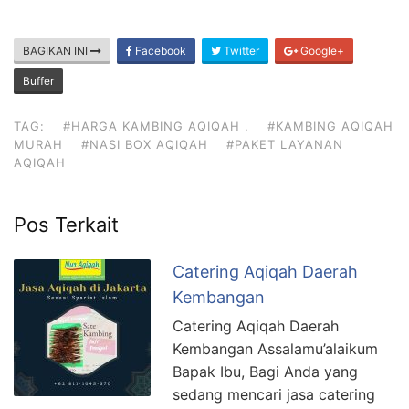
BAGIKAN INI
Facebook
Twitter
Google+
Buffer
TAG:
#HARGA KAMBING AQIQAH .
#KAMBING AQIQAH
MURAH
#NASI BOX AQIQAH
#PAKET LAYANAN
AQIQAH
Pos Terkait
Catering Aqiqah Daerah
Kembangan
Catering Aqiqah Daerah
Kembangan Assalamu’alaikum
Bapak Ibu, Bagi Anda yang
sedang mencari jasa catering