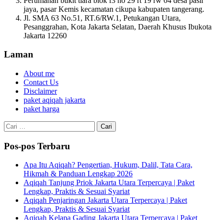
Perumahan bukit tiara blok f3 no 29 rt 19 rw 04 desa pasir
jaya, pasar Kemis kecamatan cikupa kabupaten tangerang.
Jl. SMA 63 No.51, RT.6/RW.1, Petukangan Utara,
Pesanggrahan, Kota Jakarta Selatan, Daerah Khusus Ibukota
Jakarta 12260
Laman
About me
Contact Us
Disclaimer
paket aqiqah jakarta
paket harga
Cari
untuk:
Pos-pos Terbaru
Apa Itu Aqiqah? Pengertian, Hukum, Dalil, Tata Cara,
Hikmah & Panduan Lengkap 2026
Aqiqah Tanjung Priok Jakarta Utara Terpercaya | Paket
Lengkap, Praktis & Sesuai Syariat
Aqiqah Penjaringan Jakarta Utara Terpercaya | Paket
Lengkap, Praktis & Sesuai Syariat
Aqiqah Kelapa Gading Jakarta Utara Terpercaya | Paket