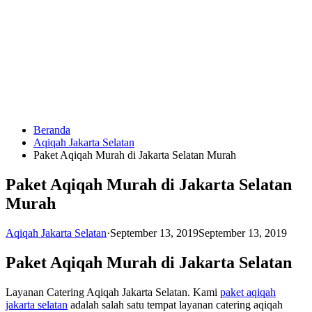
Langsung
ke
konten
Beranda
HUBUNGI
Aqiqah Jakarta Selatan
KAMI
Paket Aqiqah Murah di Jakarta Selatan Murah
Paket Aqiqah Murah di Jakarta Selatan
Murah
Aqiqah Jakarta Selatan
·
September 13, 2019
September 13, 2019
Paket Aqiqah Murah di Jakarta Selatan
0823
1246
Layanan Catering Aqiqah Jakarta Selatan. Kami
paket aqiqah
6713
jakarta selatan
adalah salah satu tempat layanan catering aqiqah