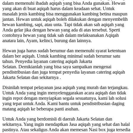
dalam memenuhi ibadah aqiqah yang bisa Anda gunakan. Hewan
yang akan di buat aqiqah harus dalam keadaan sehat. Untuk
masalah jenis kambing bisa menggunakan kambing betina maupun
jantan. Hewan untuk aqiqah boleh dilakukan dengan menyembelih
hewan kambing, sapi, atau unta. Tapi tidak akan sah aqiqah yang
Anda gelar jika dengan hewan yang ada di atas tersebut. Sperti
contohnya hewan yang tidak sah dalam melaksanakan Aqiqah
anatara lain, Ayam, kelinci, burung dan lainnya.
Hewan juga harus sudah berumur dan memenuhi syarat ketentuan
dalam ber aqiqah. Untuk kambing minimal sudah berumur satu
tahun. Penyedia layanan catering aqiqah Jakarta
Selatan. Demikianlah yang bisa saya sampaikan mengenai
pendistribusian dan juga tempat penyedia layanan catering aqiqah
Jakarta Selatan dan sekitarnya .
Disinilah tempat pelayanan jasa aqiqah yang murah dan terjangkau.
Untuk Anda yang ingin menyelenggarakan acara aqiqah dan tidak
ingin repot dengan menyiapkan segala sesuatunya, kami lah solusi
yang tepat untuk Anda. Kami bantu untuk pendistribusian daging
matang aqiqah ke beberapa panti asuhan.
Untuk Anda yang berdomisli di daerah Jakarta Selatan dan
sekitarnya. Yang ingin mendaptkan Jasa aqiqah yang sehat dan halal
pastinya. Atau sekaligus Anda akan memesan Nasi box juga tersedia