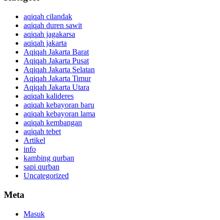
aqiqah cilandak
aqiqah duren sawit
aqiqah jagakarsa
aqiqah jakarta
Aqiqah Jakarta Barat
Aqiqah Jakarta Pusat
Aqiqah Jakarta Selatan
Aqiqah Jakarta Timur
Aqiqah Jakarta Utara
aqiqah kalideres
aqiqah kebayoran baru
aqiqah kebayoran lama
aqiqah kembangan
aqiqah tebet
Artikel
info
kambing qurban
sapi qurban
Uncategorized
Meta
Masuk