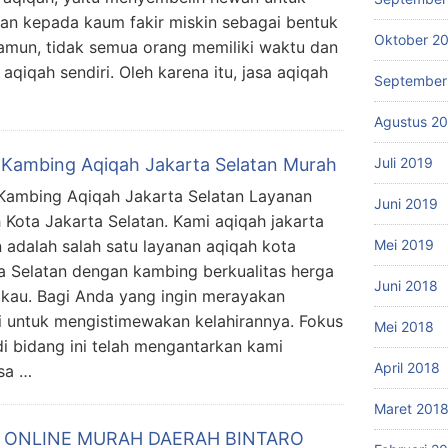
kan kepada kaum fakir miskin sebagai bentuk
Oktober 2
Namun, tidak semua orang memiliki waktu dan
iqah sendiri. Oleh karena itu, jasa aqiqah
September
Agustus 2
Juli 2019
 Kambing Aqiqah Jakarta Selatan Murah
Kambing Aqiqah Jakarta Selatan Layanan
Juni 2019
 Kota Jakarta Selatan. Kami aqiqah jakarta
Mei 2019
n adalah salah satu layanan aqiqah kota
a Selatan dengan kambing berkualitas herga
Juni 2018
gkau. Bagi Anda yang ingin merayakan
 untuk mengistimewakan kelahirannya. Fokus
Mei 2018
i bidang ini telah mengantarkan kami
April 2018
sa …
Maret 201
H ONLINE MURAH DAERAH BINTARO