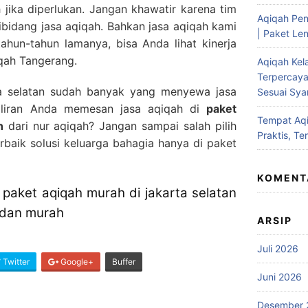
jika diperlukan. Jangan khawatir karena tim
Aqiqah Pen
bidang jasa aqiqah. Bahkan jasa aqiqah kami
| Paket Len
tahun-tahun lamanya, bisa Anda lihat kinerja
qah Tangerang.
Aqiqah Kel
Terpercaya
ta selatan sudah banyak yang menyewa jasa
Sesuai Syar
giliran Anda memesan jasa aqiqah di
paket
Tempat Aqi
n
dari nur aqiqah? Jangan sampai salah pilih
Praktis, Te
erbaik solusi keluarga bahagia hanya di paket
KOMENT
paket aqiqah murah di jakarta selatan
 dan murah
ARSIP
Juli 2026
Twitter
Google+
Buffer
Juni 2026
Desember 