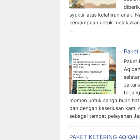
diberi
syukur atas kelahiran anak. 
kemampuan untuk melakukan aq
…
Paket
Paket 
Aqiqah
selata
Jakart
terjan
momen untuk sanga buah hati
dan dengan keseriusan kami d
sebagai tempat pelayanan Ja
PAKET KETERING AQIQA