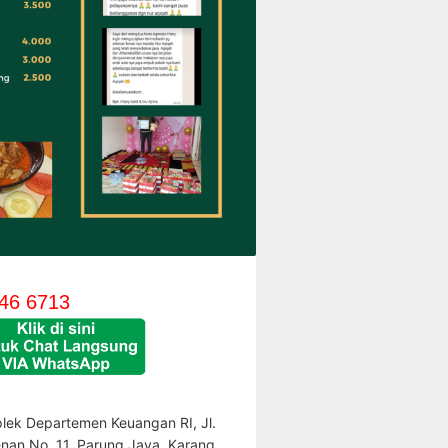
46 6713
lek Departemen Keuangan RI, Jl.
enan No. 11, Parung Jaya, Karang