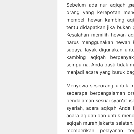
Sebelum ada nur aqiqah ,
p
orang yang kerepotan menca
membeli hewan kambing aqiq
tentu didapatkan jika bukan
Kesalahan memilih hewan aq
harus menggunakan hewan k
supaya layak digunakan untu
kambing aqiqah berpenyaki
sempurna. Anda pasti tidak m
menjadi acara yang buruk ba
Menyewa seseorang untuk me
seberapa berpengalaman or
pendalaman sesuai syari’at i
syariah, acara aqiqah Anda 
acara aqiqah dan untuk menceg
aqiqah murah jakarta selatan
memberikan pelayanan t