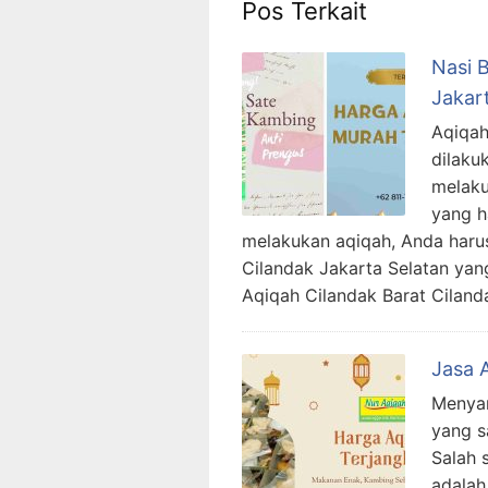
Pos Terkait
Nasi 
Jakar
Aqiqah
dilaku
melaku
yang h
melakukan aqiqah, Anda harus
Cilandak Jakarta Selatan yan
Aqiqah Cilandak Barat Ciland
Jasa 
Menyam
yang s
Salah 
adalah