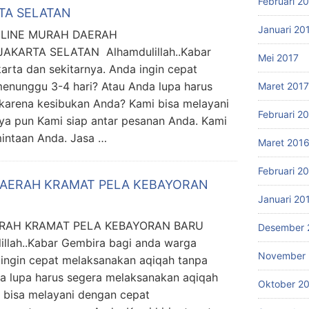
Februari 2
TA SELATAN
Januari 20
NLINE MURAH DAERAH
KARTA SELATAN Alhamdulillah..Kabar
Mei 2017
rta dan sekitarnya. Anda ingin cepat
enunggu 3-4 hari? Atau Anda lupa harus
Maret 2017
karena kesibukan Anda? Kami bisa melayani
Februari 2
a pun Kami siap antar pesanan Anda. Kami
mintaan Anda. Jasa …
Maret 201
Februari 2
DAERAH KRAMAT PELA KEBAYORAN
Januari 20
ERAH KRAMAT PELA KEBAYORAN BARU
Desember 
lah..Kabar Gembira bagi anda warga
November 
 ingin cepat melaksanakan aqiqah tanpa
a lupa harus segera melaksanakan aqiqah
Oktober 2
 bisa melayani dengan cepat