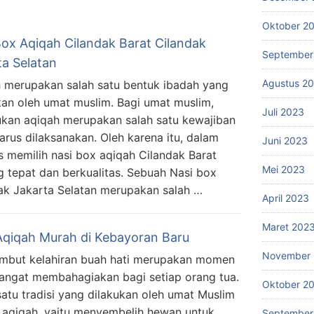
Oktober 2
Box Aqiqah Cilandak Barat Cilandak
September
ta Selatan
Agustus 2
 merupakan salah satu bentuk ibadah yang
kan oleh umat muslim. Bagi umat muslim,
Juli 2023
kan aqiqah merupakan salah satu kewajiban
arus dilaksanakan. Oleh karena itu, dalam
Juni 2023
 memilih nasi box aqiqah Cilandak Barat
Mei 2023
g tepat dan berkualitas. Sebuah Nasi box
ak Jakarta Selatan merupakan salah …
April 2023
Maret 202
Aqiqah Murah di Kebayoran Baru
November 
but kelahiran buah hati merupakan momen
angat membahagiakan bagi setiap orang tua.
Oktober 2
satu tradisi yang dilakukan oleh umat Muslim
 aqiqah, yaitu menyembelih hewan untuk
September