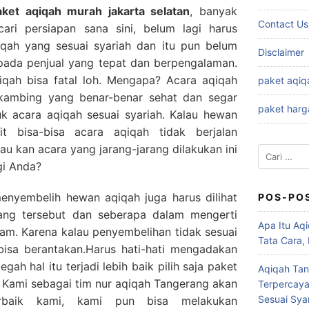
aket aqiqah murah jakarta selatan
, banyak
Contact Us
ri persiapan sana sini, belum lagi harus
ah yang sesuai syariah dan itu pun belum
Disclaimer
 pada penjual yang tepat dan berpengalaman.
iqah bisa fatal loh. Mengapa? Acara aqiqah
paket aqiq
ambing yang benar-benar sehat dan segar
paket harg
k acara aqiqah sesuai syariah. Kalau hewan
t bisa-bisa acara aqiqah tidak berjalan
au kan acara yang jarang-jarang dilakukan ini
Cari
gi Anda?
untuk:
nyembelih hewan aqiqah juga harus dilihat
POS-PO
ang tersebut dan seberapa dalam mengerti
Apa Itu Aqi
slam. Karena kalau penyembelihan tidak sesuai
Tata Cara,
bisa berantakan.Harus hati-hati mengadakan
ah hal itu terjadi lebih baik pilih saja paket
Aqiqah Tan
. Kami sebagai tim nur aqiqah Tangerang akan
Terpercaya
Sesuai Syar
erbaik kami, kami pun bisa melakukan