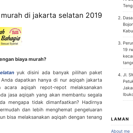
Teng
murah di jakarta selatan 2019
Dasa
Bojo
Kabu
Perum
19 rw
keca
dengan biaya murah?
tang
elatan
yuk disini ada banyak pilihan paket
Jl. 
a Anda dapatkan hanya di nur aqiqah jakarta
Petu
n acara aqiqah repot-repot melaksanakan
Jaka
 ada jasa aqiqah yang akan membantu segala
Ibuk
nda mengapa tidak dimanfaatkan? Hadirnya
ermudah dan lebih menghemat pengeluaran
pun bisa melaksanakan aqiqah dengan tenang
LAMAN
About me