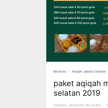
0823 1246
6713
Beranda
Aqiqah Jakarta Selatan
paket aqiqah m
selatan 2019
AQIQAH JAKARTA SELATAN
·