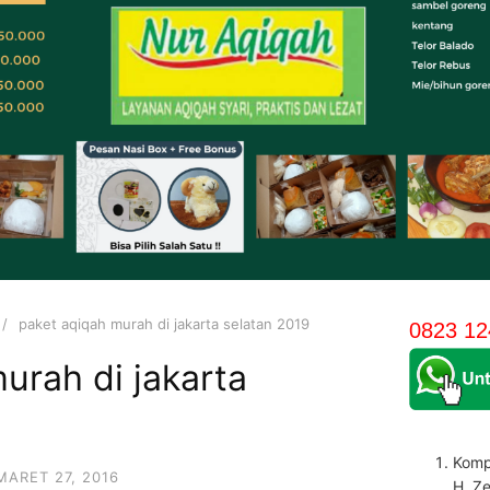
paket aqiqah murah di jakarta selatan 2019
0823 12
urah di jakarta
Komp
MARET 27, 2016
H. Z