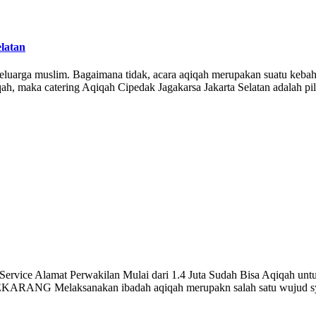
latan
uarga muslim. Bagaimana tidak, acara aqiqah merupakan suatu kebaha
qah, maka catering Aqiqah Cipedak Jagakarsa Jakarta Selatan adalah 
rvice Alamat Perwakilan Mulai dari 1.4 Juta Sudah Bisa Aqiqah untu
ARANG Melaksanakan ibadah aqiqah merupakn salah satu wujud syu