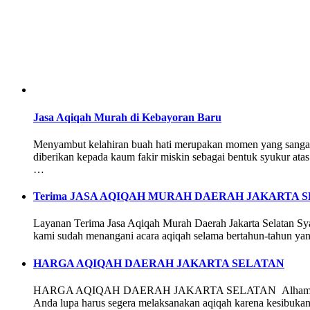
Jasa Aqiqah Murah di Kebayoran Baru
Menyambut kelahiran buah hati merupakan momen yang sangat m
diberikan kepada kaum fakir miskin sebagai bentuk syukur ata
…
Terima JASA AQIQAH MURAH DAERAH JAKARTA 
Layanan Terima Jasa Aqiqah Murah Daerah Jakarta Selatan Syari
kami sudah menangani acara aqiqah selama bertahun-tahun ya
HARGA AQIQAH DAERAH JAKARTA SELATAN
HARGA AQIQAH DAERAH JAKARTA SELATAN Alhamdulillah..Kab
Anda lupa harus segera melaksanakan aqiqah karena kesibuka