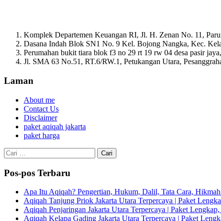
Komplek Departemen Keuangan RI, Jl. H. Zenan No. 11, Paru
Dasana Indah Blok SN1 No. 9 Kel. Bojong Nangka, Kec. Ke
Perumahan bukit tiara blok f3 no 29 rt 19 rw 04 desa pasir ja
Jl. SMA 63 No.51, RT.6/RW.1, Petukangan Utara, Pesanggrahan
Laman
About me
Contact Us
Disclaimer
paket aqiqah jakarta
paket harga
Cari
untuk:
Pos-pos Terbaru
Apa Itu Aqiqah? Pengertian, Hukum, Dalil, Tata Cara, Hikm
Aqiqah Tanjung Priok Jakarta Utara Terpercaya | Paket Lengkap
Aqiqah Penjaringan Jakarta Utara Terpercaya | Paket Lengkap, 
Aqiqah Kelapa Gading Jakarta Utara Terpercaya | Paket Lengka