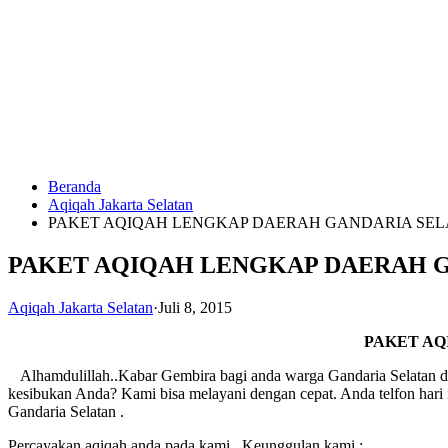
Langsung
ke
konten
Beranda
HUBUNGI
Aqiqah Jakarta Selatan
KAMI
PAKET AQIQAH LENGKAP DAERAH GANDARIA SEL
PAKET AQIQAH LENGKAP DAERAH G
Aqiqah Jakarta Selatan
·
Juli 8, 2015
PAKET AQ
Alhamdulillah..Kabar Gembira bagi anda warga Gandaria Selatan da
0823
kesibukan Anda? Kami bisa melayani dengan cepat. Anda telfon hari 
1246
Gandaria Selatan .
6713
Percayakan aqiqah anda pada kami . Keunggulan kami :