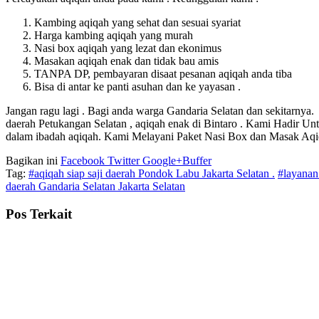
Kambing aqiqah yang sehat dan sesuai syariat
Harga kambing aqiqah yang murah
Nasi box aqiqah yang lezat dan ekonimus
Masakan aqiqah enak dan tidak bau amis
TANPA DP, pembayaran disaat pesanan aqiqah anda tiba
Bisa di antar ke panti asuhan dan ke yayasan .
Jangan ragu lagi . Bagi anda warga Gandaria Selatan dan sekitarnya.
daerah Petukangan Selatan , aqiqah enak di Bintaro . Kami Hadir 
dalam ibadah aqiqah. Kami Melayani Paket Nasi Box dan Masak Aqi
Bagikan ini
Facebook
Twitter
Google+
Buffer
Tag:
#aqiqah siap saji daerah Pondok Labu Jakarta Selatan .
#layanan
daerah Gandaria Selatan Jakarta Selatan
Pos Terkait