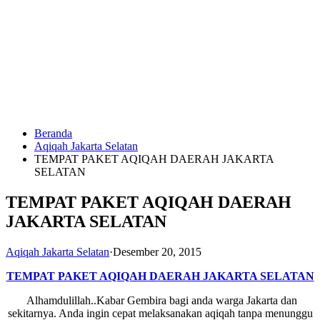
Langsung
ke
konten
Beranda
HUBUNGI
Aqiqah Jakarta Selatan
KAMI
TEMPAT PAKET AQIQAH DAERAH JAKARTA
SELATAN
TEMPAT PAKET AQIQAH DAERAH
JAKARTA SELATAN
Aqiqah Jakarta Selatan
·
Desember 20, 2015
0823
TEMPAT PAKET AQIQAH DAERAH JAKARTA SELATAN
1246
Alhamdulillah..Kabar Gembira bagi anda warga Jakarta dan
6713
sekitarnya. Anda ingin cepat melaksanakan aqiqah tanpa menunggu