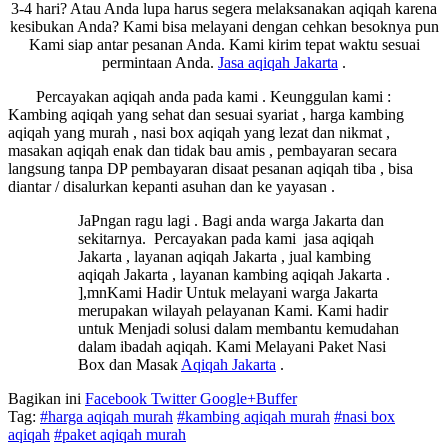
3-4 hari? Atau Anda lupa harus segera melaksanakan aqiqah karena
kesibukan Anda? Kami bisa melayani dengan cehkan besoknya pun
Kami siap antar pesanan Anda. Kami kirim tepat waktu sesuai
permintaan Anda.
Jasa
aqiqah Jakarta
.
Percayakan aqiqah anda pada kami . Keunggulan kami :
Kambing aqiqah yang sehat dan sesuai syariat , harga kambing
aqiqah yang murah , nasi box aqiqah yang lezat dan nikmat ,
masakan aqiqah enak dan tidak bau amis , pembayaran secara
langsung tanpa DP pembayaran disaat pesanan aqiqah tiba , bisa
diantar / disalurkan kepanti asuhan dan ke yayasan .
JaPngan ragu lagi . Bagi anda warga Jakarta dan
sekitarnya. Percayakan pada kami jasa aqiqah
Jakarta , layanan aqiqah Jakarta , jual kambing
aqiqah Jakarta , layanan kambing aqiqah Jakarta .
],mnKami Hadir Untuk melayani warga Jakarta
merupakan wilayah pelayanan Kami. Kami hadir
untuk Menjadi solusi dalam membantu kemudahan
dalam ibadah aqiqah. Kami Melayani Paket Nasi
Box dan Masak
Aqiqah Jakarta
.
Bagikan ini
Facebook
Twitter
Google+
Buffer
Tag:
#harga aqiqah murah
#kambing aqiqah murah
#nasi box
aqiqah
#paket aqiqah murah