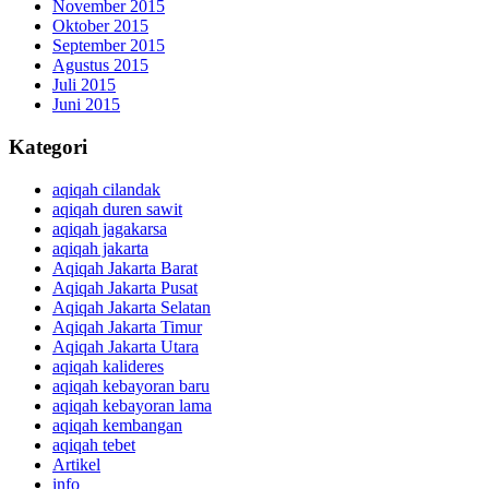
November 2015
Oktober 2015
September 2015
Agustus 2015
Juli 2015
Juni 2015
Kategori
aqiqah cilandak
aqiqah duren sawit
aqiqah jagakarsa
aqiqah jakarta
Aqiqah Jakarta Barat
Aqiqah Jakarta Pusat
Aqiqah Jakarta Selatan
Aqiqah Jakarta Timur
Aqiqah Jakarta Utara
aqiqah kalideres
aqiqah kebayoran baru
aqiqah kebayoran lama
aqiqah kembangan
aqiqah tebet
Artikel
info