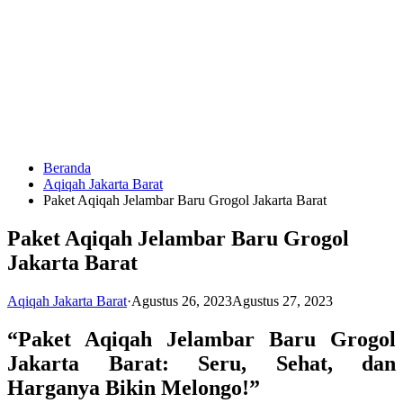
Langsung
ke
konten
Beranda
HUBUNGI
Aqiqah Jakarta Barat
KAMI
Paket Aqiqah Jelambar Baru Grogol Jakarta Barat
Paket Aqiqah Jelambar Baru Grogol
Jakarta Barat
Aqiqah Jakarta Barat
·
Agustus 26, 2023
Agustus 27, 2023
“Paket Aqiqah Jelambar Baru Grogol
0823
Jakarta Barat: Seru, Sehat, dan
1246
6713
Harganya Bikin Melongo!”