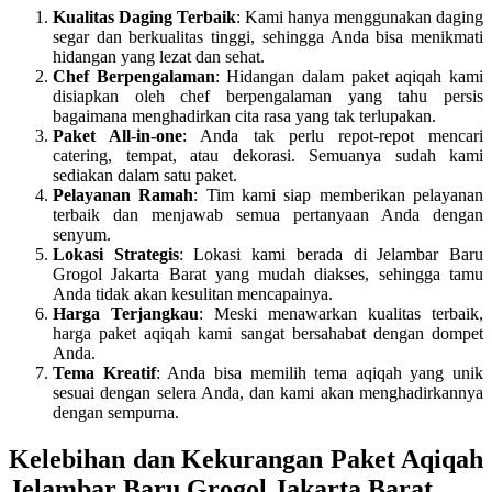
Kualitas Daging Terbaik
: Kami hanya menggunakan daging
segar dan berkualitas tinggi, sehingga Anda bisa menikmati
hidangan yang lezat dan sehat.
Chef Berpengalaman
: Hidangan dalam paket aqiqah kami
disiapkan oleh chef berpengalaman yang tahu persis
bagaimana menghadirkan cita rasa yang tak terlupakan.
Paket All-in-one
: Anda tak perlu repot-repot mencari
catering, tempat, atau dekorasi. Semuanya sudah kami
sediakan dalam satu paket.
Pelayanan Ramah
: Tim kami siap memberikan pelayanan
terbaik dan menjawab semua pertanyaan Anda dengan
senyum.
Lokasi Strategis
: Lokasi kami berada di Jelambar Baru
Grogol Jakarta Barat yang mudah diakses, sehingga tamu
Anda tidak akan kesulitan mencapainya.
Harga Terjangkau
: Meski menawarkan kualitas terbaik,
harga paket aqiqah kami sangat bersahabat dengan dompet
Anda.
Tema Kreatif
: Anda bisa memilih tema aqiqah yang unik
sesuai dengan selera Anda, dan kami akan menghadirkannya
dengan sempurna.
Kelebihan dan Kekurangan Paket Aqiqah
Jelambar Baru Grogol Jakarta Barat