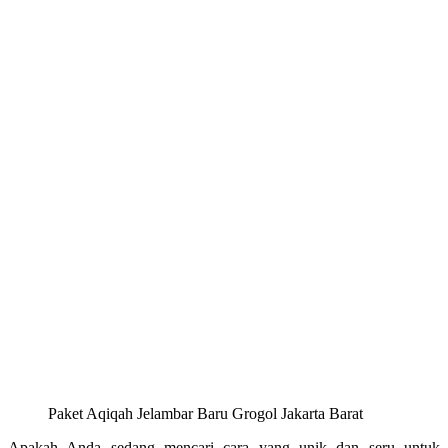
Paket Aqiqah Jelambar Baru Grogol Jakarta Barat
Apakah Anda sedang mencari cara yang unik dan seru untuk