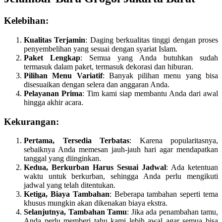
Kelebihan
:
Kualitas Terjamin
: Daging berkualitas tinggi dengan proses
penyembelihan yang sesuai dengan syariat Islam.
Paket Lengkap
: Semua yang Anda butuhkan sudah
termasuk dalam paket, termasuk dekorasi dan hiburan.
Pilihan Menu Variatif
: Banyak pilihan menu yang bisa
disesuaikan dengan selera dan anggaran Anda.
Pelayanan Prima
: Tim kami siap membantu Anda dari awal
hingga akhir acara.
Kekurangan
:
Pertama, Tersedia Terbatas
: Karena popularitasnya,
sebaiknya Anda memesan jauh-jauh hari agar mendapatkan
tanggal yang diinginkan.
Kedua, Berkurban Harus Sesuai Jadwal
: Ada ketentuan
waktu untuk berkurban, sehingga Anda perlu mengikuti
jadwal yang telah ditentukan.
Ketiga, Biaya Tambahan
: Beberapa tambahan seperti tema
khusus mungkin akan dikenakan biaya ekstra.
Selanjutnya, Tambahan Tamu
: Jika ada penambahan tamu,
Anda perlu memberi tahu kami lebih awal agar semua bisa