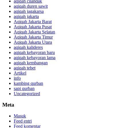
aqiqah cilandak
aqiqah duren sawit
aqiqah jagakarsa
aqiqah jakarta
Aqiqah Jakarta Barat
Aqiqah Jakarta Pusat
Aqiqah Jakarta Selatan
Aqiqah Jakarta Timur
Aqiqah Jakarta Utara
aqiqah kalideres
aqiqah kebayoran baru
aqiqah kebayoran lama
aqiqah kembangan
aqiqah tebet
Artikel
info
kambing qurban
sapi qurban
Uncategorized
Meta
Masuk
Feed entri
Feed komentar