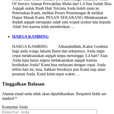
Of Service Alamat Perwakilan Mulai dari 1.4 Juta Sudah Bisa
Aqiqah untuk Buah Hati Tercinta Anda boleh main ke
Peternakan Kami, melihat Proses Pemotongan & melihat
Dapur Masak Kami. PESAN SEKARANG Melaksanakan
ibadah aqiqah merupakn salah satu wujud syukur kita kepada
Allah Swt karena telah memberikan …
HARGA KAMBING
HARGA KAMBING Alhamdulillah..Kabar Gembira
bagi anda warga Jakarta Barat dan sekitarnya. Anda ingin
cepat melaksanakan aqiqah tanpa menunggu 3-4 hari? Atau
Anda lupa harus segera melaksanakan aqiqah karena
kesibukan Anda? Kami bisa melayani dengan cepat. Anda
telfon hari ini, lusa, bahkan besoknya pun Kami siap antar
pesanan Anda. Kami kirim tepat waktu …
Tinggalkan Balasan
Alamat email anda tidak akan dipublikasikan.
Required fields are
marked
*
Komentar Anda