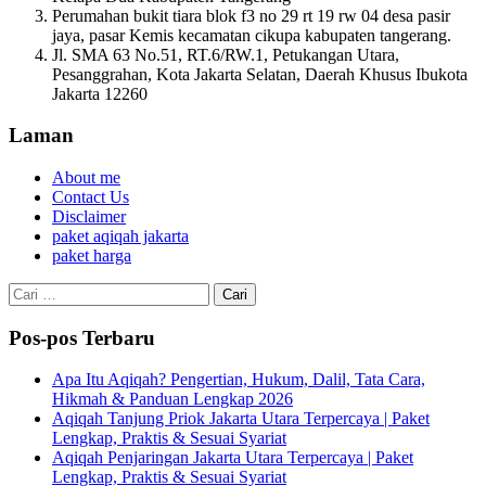
Perumahan bukit tiara blok f3 no 29 rt 19 rw 04 desa pasir
jaya, pasar Kemis kecamatan cikupa kabupaten tangerang.
Jl. SMA 63 No.51, RT.6/RW.1, Petukangan Utara,
Pesanggrahan, Kota Jakarta Selatan, Daerah Khusus Ibukota
Jakarta 12260
Laman
About me
Contact Us
Disclaimer
paket aqiqah jakarta
paket harga
Cari
untuk:
Pos-pos Terbaru
Apa Itu Aqiqah? Pengertian, Hukum, Dalil, Tata Cara,
Hikmah & Panduan Lengkap 2026
Aqiqah Tanjung Priok Jakarta Utara Terpercaya | Paket
Lengkap, Praktis & Sesuai Syariat
Aqiqah Penjaringan Jakarta Utara Terpercaya | Paket
Lengkap, Praktis & Sesuai Syariat