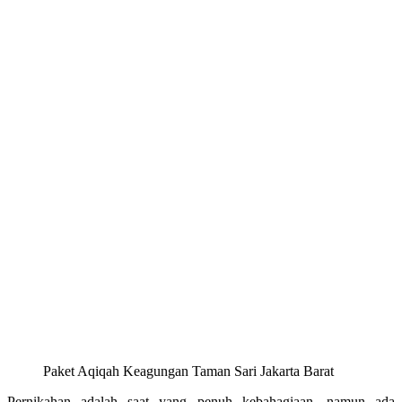
Paket Aqiqah Keagungan Taman Sari Jakarta Barat
Pernikahan adalah saat yang penuh kebahagiaan, namun ada