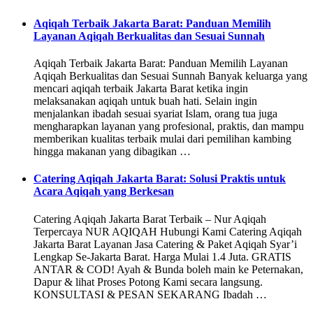
Aqiqah Terbaik Jakarta Barat: Panduan Memilih
Layanan Aqiqah Berkualitas dan Sesuai Sunnah
Aqiqah Terbaik Jakarta Barat: Panduan Memilih Layanan
Aqiqah Berkualitas dan Sesuai Sunnah Banyak keluarga yang
mencari aqiqah terbaik Jakarta Barat ketika ingin
melaksanakan aqiqah untuk buah hati. Selain ingin
menjalankan ibadah sesuai syariat Islam, orang tua juga
mengharapkan layanan yang profesional, praktis, dan mampu
memberikan kualitas terbaik mulai dari pemilihan kambing
hingga makanan yang dibagikan …
Catering Aqiqah Jakarta Barat: Solusi Praktis untuk
Acara Aqiqah yang Berkesan
Catering Aqiqah Jakarta Barat Terbaik – Nur Aqiqah
Terpercaya NUR AQIQAH Hubungi Kami Catering Aqiqah
Jakarta Barat Layanan Jasa Catering & Paket Aqiqah Syar’i
Lengkap Se-Jakarta Barat. Harga Mulai 1.4 Juta. GRATIS
ANTAR & COD! Ayah & Bunda boleh main ke Peternakan,
Dapur & lihat Proses Potong Kami secara langsung.
KONSULTASI & PESAN SEKARANG Ibadah …