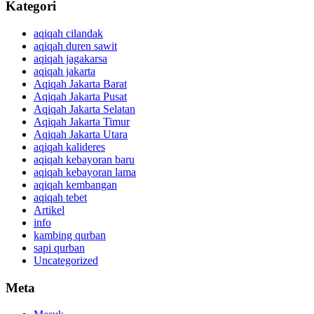
Kategori
aqiqah cilandak
aqiqah duren sawit
aqiqah jagakarsa
aqiqah jakarta
Aqiqah Jakarta Barat
Aqiqah Jakarta Pusat
Aqiqah Jakarta Selatan
Aqiqah Jakarta Timur
Aqiqah Jakarta Utara
aqiqah kalideres
aqiqah kebayoran baru
aqiqah kebayoran lama
aqiqah kembangan
aqiqah tebet
Artikel
info
kambing qurban
sapi qurban
Uncategorized
Meta