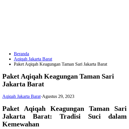
Langsung
ke
konten
Beranda
HUBUNGI
Aqiqah Jakarta Barat
KAMI
Paket Aqiqah Keagungan Taman Sari Jakarta Barat
Paket Aqiqah Keagungan Taman Sari
Jakarta Barat
Aqiqah Jakarta Barat
·
Agustus 29, 2023
Paket Aqiqah Keagungan Taman Sari
0823
Jakarta Barat: Tradisi Suci dalam
1246
6713
Kemewahan