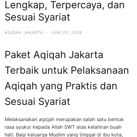
Lengkap, Terpercaya, dan
6713
Sesuai Syariat
AQIQAH JAKARTA
·
JUNI 25, 2026
Paket Aqiqah Jakarta
Terbaik untuk Pelaksanaan
Aqiqah yang Praktis dan
Sesuai Syariat
Melaksanakan aqiqah merupakan salah satu bentuk
rasa syukur kepada Allah SWT atas kelahiran buah
hati. Bagi keluarga Muslim yang tinggal di ibu kota,