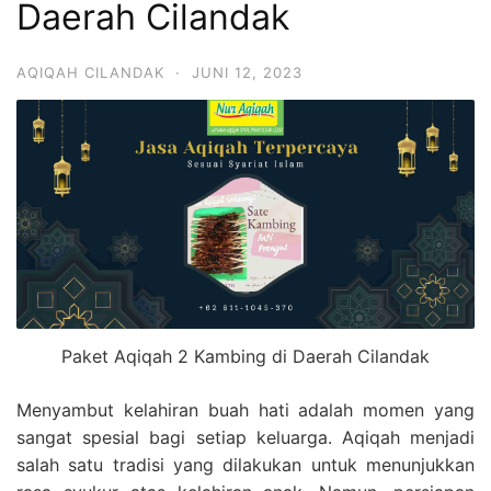
Daerah Cilandak
6713
AQIQAH CILANDAK
·
JUNI 12, 2023
Paket Aqiqah 2 Kambing di Daerah Cilandak
Menyambut kelahiran buah hati adalah momen yang
sangat spesial bagi setiap keluarga. Aqiqah menjadi
salah satu tradisi yang dilakukan untuk menunjukkan