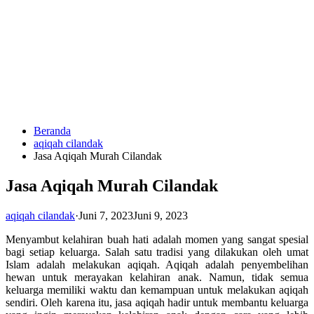
Langsung
ke
konten
Beranda
HUBUNGI
aqiqah cilandak
KAMI
Jasa Aqiqah Murah Cilandak
Jasa Aqiqah Murah Cilandak
aqiqah cilandak
·
Juni 7, 2023
Juni 9, 2023
Menyambut kelahiran buah hati adalah momen yang sangat spesial
bagi setiap keluarga. Salah satu tradisi yang dilakukan oleh umat
Islam adalah melakukan aqiqah. Aqiqah adalah penyembelihan
0823
hewan untuk merayakan kelahiran anak. Namun, tidak semua
1246
keluarga memiliki waktu dan kemampuan untuk melakukan aqiqah
6713
sendiri. Oleh karena itu, jasa aqiqah hadir untuk membantu keluarga