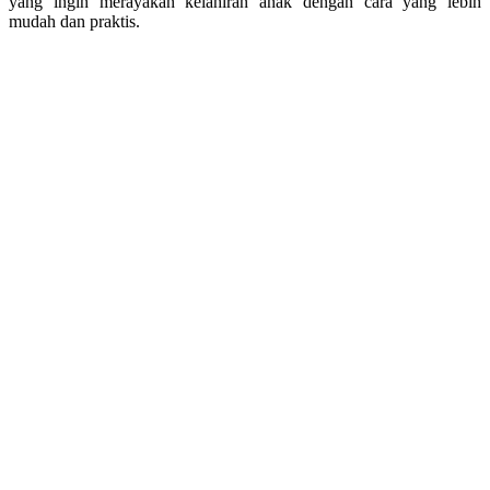
yang ingin merayakan kelahiran anak dengan cara yang lebih
mudah dan praktis.