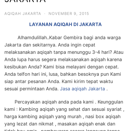
6713
AQIQAH JAKARTA
·
NOVEMBER 9, 2015
LAYANAN AQIQAH DI JAKARTA
Alhamdulillah..Kabar Gembira bagi anda warga
Jakarta dan sekitarnya. Anda ingin cepat
melaksanakan aqiqah tanpa menunggu 3-4 hari? Atau
Anda lupa harus segera melaksanakan aqiqah karena
kesibukan Anda? Kami bisa melayani dengan cepat.
Anda telfon hari ini, lusa, bahkan besoknya pun Kami
siap antar pesanan Anda. Kami kirim tepat waktu
sesuai permintaan Anda.
Jasa
aqiqah Jakarta
.
Percayakan aqiqah anda pada kami . Keunggulan
kami : Kambing aqiqah yang sehat dan sesuai syariat ,
harga kambing aqiqah yang murah , nasi box aqiqah
yang lezat dan nikmat , masakan aqiqah enak dan