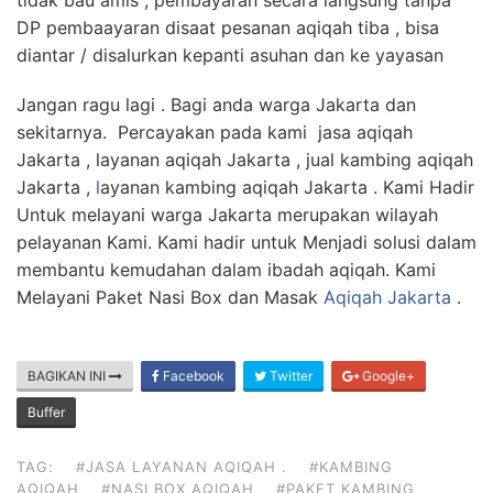
tidak bau amis , pembayaran secara langsung tanpa
DP pembaayaran disaat pesanan aqiqah tiba , bisa
diantar / disalurkan kepanti asuhan dan ke yayasan
Jangan ragu lagi . Bagi anda warga Jakarta dan
sekitarnya. Percayakan pada kami jasa aqiqah
Jakarta , layanan aqiqah Jakarta , jual kambing aqiqah
Jakarta ,
l
ayanan kambing aqiqah Jakarta . Kami Hadir
Untuk melayani warga Jakarta merupakan wilayah
pelayanan Kami. Kami hadir untuk Menjadi solusi dalam
membantu kemudahan dalam ibadah aqiqah. Kami
Melayani Paket Nasi Box dan Masak
Aqiqah Jakarta
.
BAGIKAN INI
Facebook
Twitter
Google+
Buffer
TAG:
#JASA LAYANAN AQIQAH .
#KAMBING
AQIQAH
#NASI BOX AQIQAH
#PAKET KAMBING