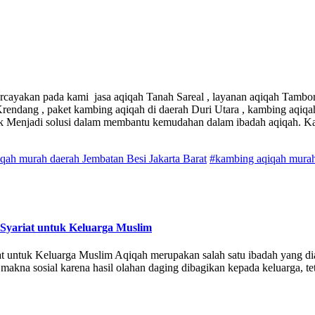
ercayakan pada kami jasa aqiqah Tanah Sareal , layanan aqiqah Tambora
 Krendang , paket kambing aqiqah di daerah Duri Utara , kambing aqiq
uk Menjadi solusi dalam membantu kemudahan dalam ibadah aqiqah. 
ah murah daerah Jembatan Besi Jakarta Barat
#kambing aqiqah murah 
 Syariat untuk Keluarga Muslim
at untuk Keluarga Muslim Aqiqah merupakan salah satu ibadah yang dia
 makna sosial karena hasil olahan daging dibagikan kepada keluarga, 