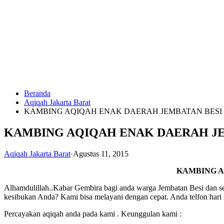
Langsung
ke
konten
Beranda
HUBUNGI
Aqiqah Jakarta Barat
KAMI
KAMBING AQIQAH ENAK DAERAH JEMBATAN BESI
KAMBING AQIQAH ENAK DAERAH JE
Aqiqah Jakarta Barat
·
Agustus 11, 2015
KAMBING A
Alhamdulillah..Kabar Gembira bagi anda warga Jembatan Besi dan se
0823
kesibukan Anda? Kami bisa melayani dengan cepat. Anda telfon hari 
1246
6713
Percayakan aqiqah anda pada kami . Keunggulan kami :