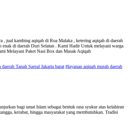
 , jual kambing aqiqah di Roa Malaka , ketering aqiqah di daerah
ah enak di daerah Duri Selatan . Kami Hadir Untuk melayani warga
Kami Melayani Paket Nasi Box dan Masak Aqiqah
daerah Tanah Sareal Jakarta barat
#layanan aqiqah murah daerah
njurkan bagi umat Islam sebagai bentuk rasa syukur atas kelahiran
tetangga, kerabat, hingga masyarakat yang membutuhkan. Tradisi