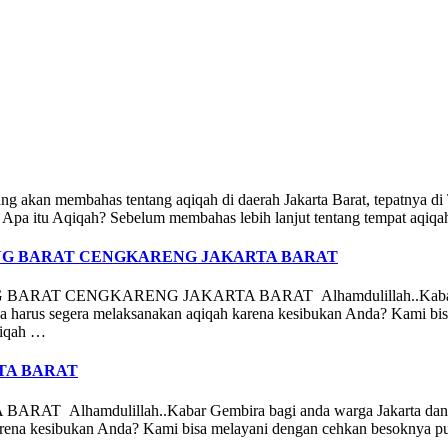
ang akan membahas tentang aqiqah di daerah Jakarta Barat, tepatnya d
ni. Apa itu Aqiqah? Sebelum membahas lebih lanjut tentang tempat aqiqa
G BARAT CENGKARENG JAKARTA BARAT
GKARENG JAKARTA BARAT Alhamdulillah..Kabar Gembira bag
a harus segera melaksanakan aqiqah karena kesibukan Anda? Kami bis
qiqah …
TA BARAT
mdulillah..Kabar Gembira bagi anda warga Jakarta dan sekita
arena kesibukan Anda? Kami bisa melayani dengan cehkan besoknya pu