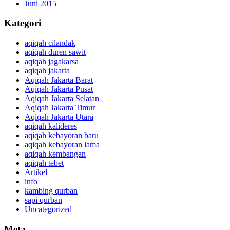
Juni 2015
Kategori
aqiqah cilandak
aqiqah duren sawit
aqiqah jagakarsa
aqiqah jakarta
Aqiqah Jakarta Barat
Aqiqah Jakarta Pusat
Aqiqah Jakarta Selatan
Aqiqah Jakarta Timur
Aqiqah Jakarta Utara
aqiqah kalideres
aqiqah kebayoran baru
aqiqah kebayoran lama
aqiqah kembangan
aqiqah tebet
Artikel
info
kambing qurban
sapi qurban
Uncategorized
Meta