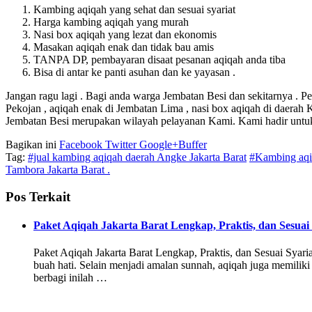
Kambing aqiqah yang sehat dan sesuai syariat
Harga kambing aqiqah yang murah
Nasi box aqiqah yang lezat dan ekonomis
Masakan aqiqah enak dan tidak bau amis
TANPA DP, pembayaran disaat pesanan aqiqah anda tiba
Bisa di antar ke panti asuhan dan ke yayasan .
Jangan ragu lagi . Bagi anda warga Jembatan Besi dan sekitarnya . P
Pekojan , aqiqah enak di Jembatan Lima , nasi box aqiqah di daerah
Jembatan Besi merupakan wilayah pelayanan Kami. Kami hadir unt
Bagikan ini
Facebook
Twitter
Google+
Buffer
Tag:
#jual kambing aqiqah daerah Angke Jakarta Barat
#Kambing aqiq
Tambora Jakarta Barat .
Pos Terkait
Paket Aqiqah Jakarta Barat Lengkap, Praktis, dan Sesuai
Paket Aqiqah Jakarta Barat Lengkap, Praktis, dan Sesuai Syari
buah hati. Selain menjadi amalan sunnah, aqiqah juga memiliki
berbagi inilah …