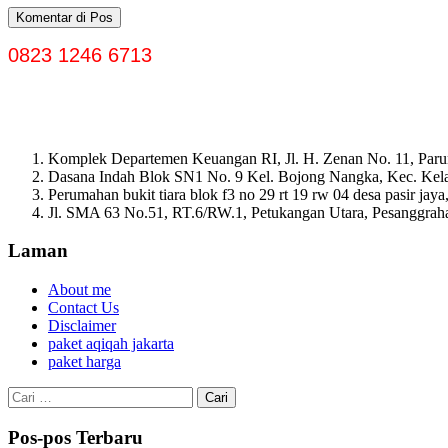
0823 1246 6713
Komplek Departemen Keuangan RI, Jl. H. Zenan No. 11, Paru
Dasana Indah Blok SN1 No. 9 Kel. Bojong Nangka, Kec. Ke
Perumahan bukit tiara blok f3 no 29 rt 19 rw 04 desa pasir ja
Jl. SMA 63 No.51, RT.6/RW.1, Petukangan Utara, Pesanggrahan
Laman
About me
Contact Us
Disclaimer
paket aqiqah jakarta
paket harga
Cari
untuk:
Pos-pos Terbaru