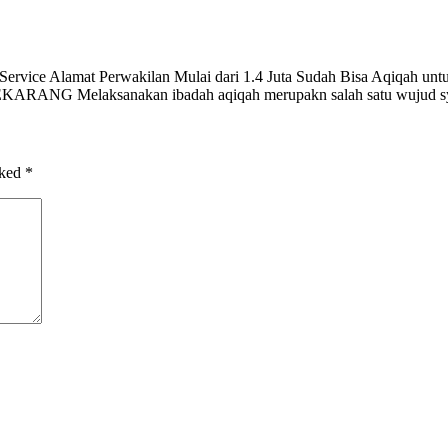
rvice Alamat Perwakilan Mulai dari 1.4 Juta Sudah Bisa Aqiqah untu
ARANG Melaksanakan ibadah aqiqah merupakn salah satu wujud syu
rked
*