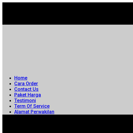
Home
Cara Order
Contact Us
Paket Harga
Testimoni
Term Of Service
Alamat Perwakilan