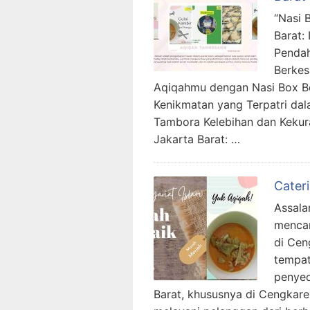
“Nasi 
Barat:
Pendah
Berkes
Aqiqahmu dengan Nasi Box Ber
Kenikmatan yang Terpatri da
Tambora Kelebihan dan Keku
Jakarta Barat: …
Cater
Assala
mencar
di Cen
tempat
penyed
Barat, khususnya di Cengkar