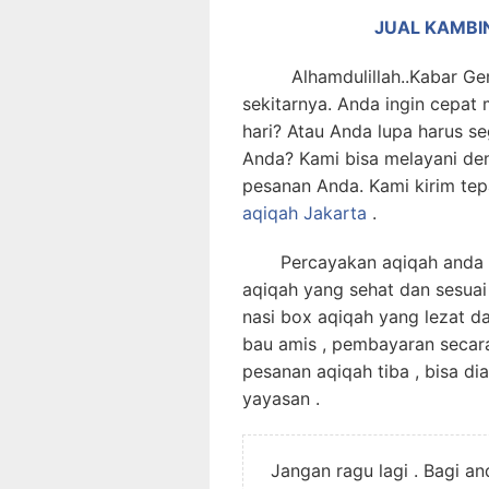
JUAL KAMBI
Alhamdulillah..Kabar Gemb
sekitarnya. Anda ingin cepa
hari? Atau Anda lupa harus s
Anda? Kami bisa melayani de
pesanan Anda. Kami kirim te
aqiqah Jakarta
.
Percayakan aqiqah anda pa
aqiqah yang sehat dan sesuai
nasi box aqiqah yang lezat d
bau amis , pembayaran secar
pesanan aqiqah tiba , bisa di
yayasan .
Jangan ragu lagi . Bagi a