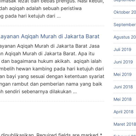
masak lezat dan bebas prengus. Nasi kebuli,
dah aqiqah adalah sebuah peristiwa
Oktober 2
 pada hari ketujuh dari …
September
Layanan Aqiqah Murah di Jakarta Barat
Agustus 2
ayanan Aqiqah Murah di Jakarta Barat Jasa
Juli 2019
n Aqiqah Murah di Jakarta Barat. Apa itu
 dan bagaimana hukum akikah. aqiqah ialah
Juni 2019
belih hewan kambing pada hari ketujuh dari
Mei 2019
ran bayi yang sesuai dengan ketentuan syariat
ongan rambut dan pemberian nama yang baik
Juni 2018
ah sendiri sebenarnya dilakukan …
Mei 2018
April 2018
Maret 201
dipublikasikan.
Required fields are marked
*