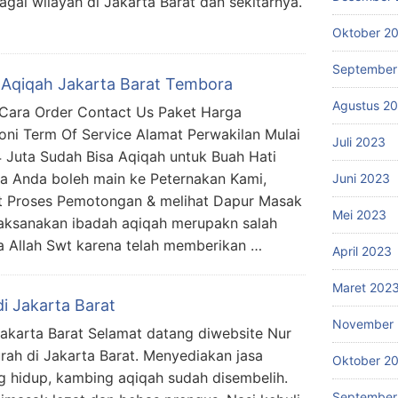
gai wilayah di Jakarta Barat dan sekitarnya.
Oktober 2
September
 Aqiqah Jakarta Barat Tembora
Agustus 2
ara Order Contact Us Paket Harga
oni Term Of Service Alamat Perwakilan Mulai
Juli 2023
.4 Juta Sudah Bisa Aqiqah untuk Buah Hati
ta Anda boleh main ke Peternakan Kami,
Juni 2023
t Proses Pemotongan & melihat Dapur Masak
Mei 2023
sanakan ibadah aqiqah merupakn salah
a Allah Swt karena telah memberikan …
April 2023
Maret 202
i Jakarta Barat
November 
akarta Barat Selamat datang diwebsite Nur
ah di Jakarta Barat. Menyediakan jasa
Oktober 2
 hidup, kambing aqiqah sudah disembelih.
September