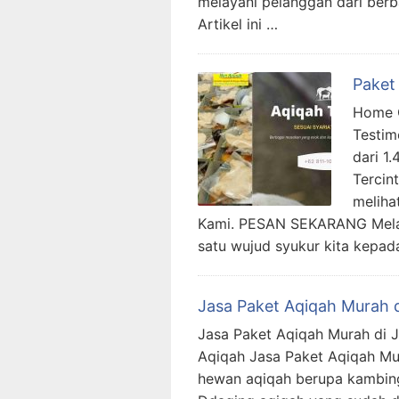
melayani pelanggan dari berba
Artikel ini …
Paket
Home C
Testim
dari 1
Tercin
meliha
Kami. PESAN SEKARANG Melak
satu wujud syukur kita kepad
Jasa Paket Aqiqah Murah d
Jasa Paket Aqiqah Murah di J
Aqiqah Jasa Paket Aqiqah Mur
hewan aqiqah berupa kambing