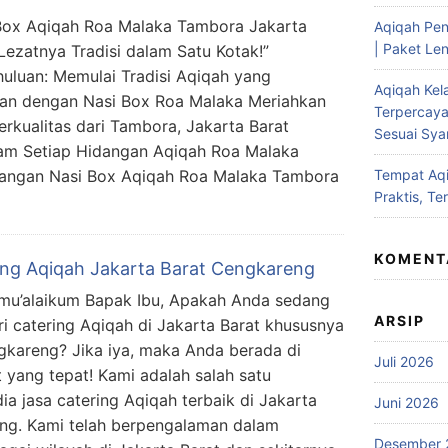
Box Aqiqah Roa Malaka Tambora Jakarta
Aqiqah Pen
| Paket Len
 Lezatnya Tradisi dalam Satu Kotak!”
uluan: Memulai Tradisi Aqiqah yang
Aqiqah Kel
an dengan Nasi Box Roa Malaka Meriahkan
Terpercaya
kualitas dari Tambora, Jakarta Barat
Sesuai Syar
lam Setiap Hidangan Aqiqah Roa Malaka
rangan Nasi Box Aqiqah Roa Malaka Tambora
Tempat Aqi
Praktis, Te
KOMENT
ing Aqiqah Jakarta Barat Cengkareng
mu’alaikum Bapak Ibu, Apakah Anda sedang
ARSIP
i catering Aqiqah di Jakarta Barat khususnya
gkareng? Jika iya, maka Anda berada di
Juli 2026
 yang tepat! Kami adalah salah satu
ia jasa catering Aqiqah terbaik di Jakarta
Juni 2026
eng. Kami telah berpengalaman dalam
Desember 