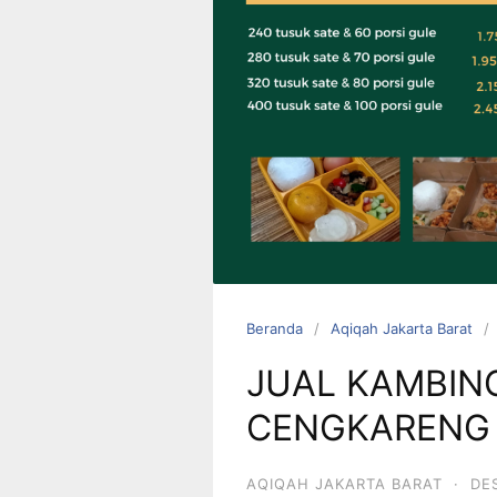
0823 1246
6713
Beranda
Aqiqah Jakarta Barat
JUAL KAMBING
CENGKARENG
AQIQAH JAKARTA BARAT
·
DE