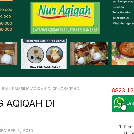
JUAL KAMBING AQIQAH DI CENGKARENG
0823 12
 AQIQAH DI
Komp
SEMBER 3, 2015
H. Z