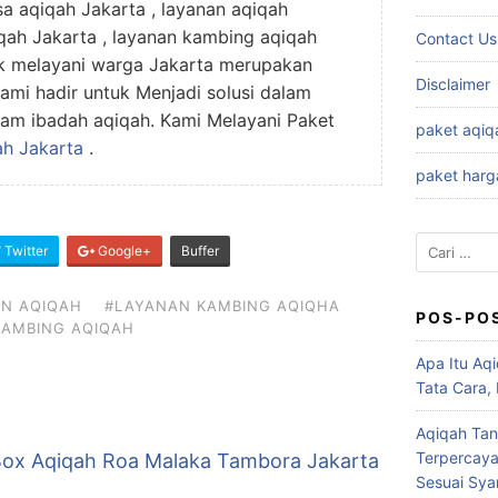
a aqiqah Jakarta , layanan aqiqah
iqah Jakarta , layanan kambing aqiqah
Contact Us
uk melayani warga Jakarta merupakan
Disclaimer
ami hadir untuk Menjadi solusi dalam
m ibadah aqiqah. Kami Melayani Paket
paket aqiq
ah Jakarta
.
paket harg
Cari
Twitter
Google+
Buffer
untuk:
AN AQIQAH
#LAYANAN KAMBING AQIQHA
POS-PO
KAMBING AQIQAH
Apa Itu Aqi
Tata Cara,
Aqiqah Tan
Terpercaya
Box Aqiqah Roa Malaka Tambora Jakarta
Sesuai Syar