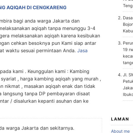
Teng
NG AQIQAH DI CENGKARENG
Dasa
ira bagi anda warga Jakarta dan
Bojo
t melaksanakan aqiqah tanpa menunggu 3-4
Kabu
egera melaksanakan aqiqah karena kesibukan
ngan cehkan besoknya pun Kami siap antar
Perum
19 rw
pat waktu sesuai permintaan Anda.
Jasa
keca
tang
da kami . Keunggulan kami : Kambing
Jl. 
 syariat , harga kambing aqiqah yang murah ,
Petu
an nikmat , masakan aqiqah enak dan tidak
Jaka
a langsung tanpa DP pembayaran disaat
Ibuk
antar / disalurkan kepanti asuhan dan ke
LAMAN
nda warga Jakarta dan sekitarnya.
About me