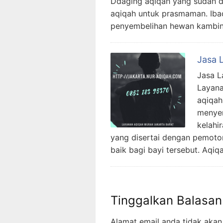
Ddaging aqiqah yang sudah di
aqiqah untuk prasmaman. Iba
penyembelihan hewan kambing
Jasa 
Jasa L
Layana
aqiqah
menyem
kelahi
yang disertai dengan pemot
baik bagi bayi tersebut. Aqiq
Tinggalkan Balasan
Alamat email anda tidak akan 