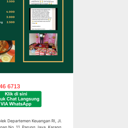
46 6713
lek Departemen Keuangan RI, Jl.
enan No. 11, Parung Jaya, Karang