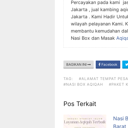
Percayakan pada kami jas
Jakarta , jual kambing aq
Jakarta . Kami Hadir Unt
wilayah pelayanan Kami. K
membantu kemudahan dala
Nasi Box dan Masak
Aqiq
BAGIKAN INI
Facebook
TAG:
#ALAMAT TEMPAT PES
#NASI BOX AQIQAH
#PAKET 
Pos Terkait
Nasi 
Barat