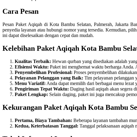
Cara Pesan
Pesan Paket Aqiqah di Kota Bambu Selatan, Palmerah, Jakarta Bar
penyedia layanan atau hubungi nomor yang tersedia. Kemudian, pilih
ini dapat diselesaikan dengan cepat dan mudah.
Kelebihan Paket Aqiqah Kota Bambu Sela
Kualitas Terbaik:
Hewan qurban yang disediakan adalah yang t
Efisiensi Waktu:
Paket ini menghemat waktu berharga Anda. A
Penyembelihan Profesional:
Proses penyembelihan dilakukan 
Pelayanan Pelanggan yang Baik:
Tim pelayanan pelanggan y
Menu Variatif:
Anda dapat memilih dari berbagai menu lezat ya
Pengiriman Tepat Waktu:
Daging hasil aqiqah akan segera di
Paket Lengkap:
Selain daging, paket ini juga mencakup pemo
Kekurangan Paket Aqiqah Kota Bambu Sel
Pertama, Biaya Tambahan:
Beberapa layanan tambahan mung
Kedua, Keterbatasan Tanggal:
Tanggal pelaksanaan aqiqah m