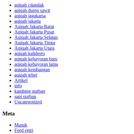
aqiqah cilandak
aqiqah duren sawit
aqiqah jagakarsa
aqiqah jakarta
Aqiqah Jakarta Barat
Aqiqah Jakarta Pusat
Aqiqah Jakarta Selatan
Aqiqah Jakarta Timur
Aqiqah Jakarta Utara
aqiqah kalideres
aqiqah kebayoran baru
aqiqah kebayoran lama
aqiqah kembangan
aqiqah tebet
Artikel
info
kambing qurban
sapi qurban
Uncategorized
Meta
Masuk
Feed entri