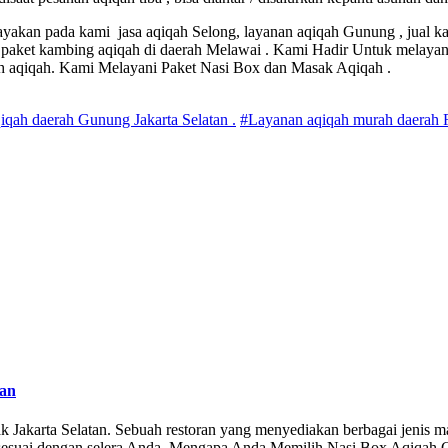
ayakan pada kami jasa aqiqah Selong, layanan aqiqah Gunung , jual ka
ulo , paket kambing aqiqah di daerah Melawai . Kami Hadir Untuk mel
h aqiqah. Kami Melayani Paket Nasi Box dan Masak Aqiqah .
qah daerah Gunung Jakarta Selatan .
#Layanan aqiqah murah daerah R
tan
 Jakarta Selatan. Sebuah restoran yang menyediakan berbagai jenis ma
 sesuai dengan selera Anda. Mengapa Anda Memilih Nasi Box Aqiqah G