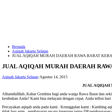
Langsung
ke
konten
Beranda
HUBUNGI
Aqiqah Jakarta Selatan
KAMI
JUAL AQIQAH MURAH DAERAH RAWA BARAT KEB
JUAL AQIQAH MURAH DAERAH RAWA
Aqiqah Jakarta Selatan
·
Agustus 14, 2015
JUAL AQIQAH
Alhamdulillah..Kabar Gembira bagi anda warga Rawa Barat dan sekit
0823
kesibukan Anda? Kami bisa melayani dengan cepat. Anda telfon hari 
1246
6713
Percayakan aqiqah anda pada kami . Keunggulan kami : Kambing aqiqa
tidak bau amis , pembayaran secara langsung tanpa DP pembaayaran dis