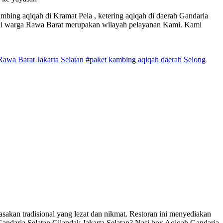
mbing aqiqah di Kramat Pela , ketering aqiqah di daerah Gandaria
ayani warga Rawa Barat merupakan wilayah pelayanan Kami. Kami
awa Barat Jakarta Selatan
#paket kambing aqiqah daerah Selong
sakan tradisional yang lezat dan nikmat. Restoran ini menyediakan
andaria Selatan Cilandak Jakarta Selatan? Nasi box Aqiqah Gandaria