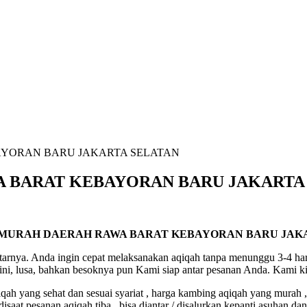
AYORAN BARU JAKARTA SELATAN
 BARAT KEBAYORAN BARU JAKARTA
 MURAH DAERAH RAWA BARAT KEBAYORAN BARU JAK
arnya. Anda ingin cepat melaksanakan aqiqah tanpa menunggu 3-4 har
ini, lusa, bahkan besoknya pun Kami siap antar pesanan Anda. Kami ki
h yang sehat dan sesuai syariat , harga kambing aqiqah yang murah ,
aat pesanan aqiqah tiba , bisa diantar / disalurkan kepanti asuhan da