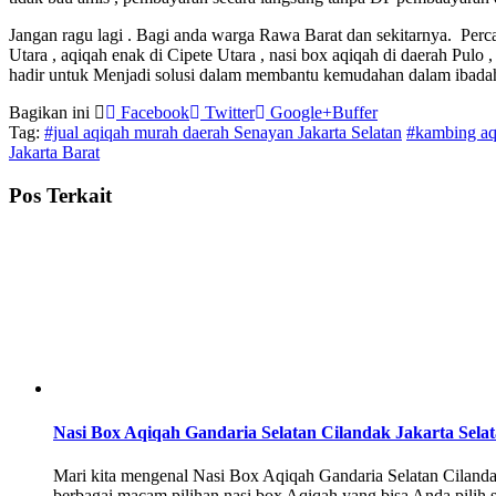
Jangan ragu lagi . Bagi anda warga Rawa Barat dan sekitarnya. Perc
Utara , aqiqah enak di Cipete Utara , nasi box aqiqah di daerah P
hadir untuk Menjadi solusi dalam membantu kemudahan dalam ibada
Bagikan ini
Facebook
Twitter
Google+
Buffer
Tag:
#jual aqiqah murah daerah Senayan Jakarta Selatan
#kambing aqi
Jakarta Barat
Pos Terkait
Nasi Box Aqiqah Gandaria Selatan Cilandak Jakarta Sela
Mari kita mengenal Nasi Box Aqiqah Gandaria Selatan Cilandak
berbagai macam pilihan nasi box Aqiqah yang bisa Anda pilih