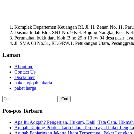
Komplek Departemen Keuangan RI, Jl. H. Zenan No. 11, Paru
Dasana Indah Blok SN1 No. 9 Kel. Bojong Nangka, Kec. Ke
Perumahan bukit tiara blok f3 no 29 rt 19 rw 04 desa pasir ja
Jl. SMA 63 No.51, RT.6/RW.1, Petukangan Utara, Pesanggrahan
Laman
About me
Contact Us
Disclaimer
paket aqiqah jakarta
paket harga
Cari
untuk:
Pos-pos Terbaru
Apa Itu Aqiqah? Pengertian, Hukum, Dalil, Tata Cara, Hikm
Aqiqah Tanjung Priok Jakarta Utara Terpercaya | Paket Lengkap
Aqiqah Penjaringan Jakarta Utara Terpercaya | Paket Lengkap, 