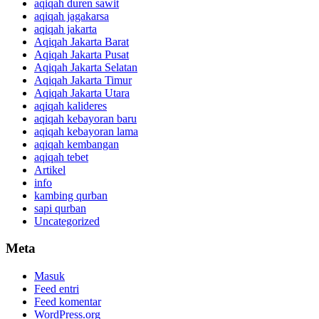
aqiqah duren sawit
aqiqah jagakarsa
aqiqah jakarta
Aqiqah Jakarta Barat
Aqiqah Jakarta Pusat
Aqiqah Jakarta Selatan
Aqiqah Jakarta Timur
Aqiqah Jakarta Utara
aqiqah kalideres
aqiqah kebayoran baru
aqiqah kebayoran lama
aqiqah kembangan
aqiqah tebet
Artikel
info
kambing qurban
sapi qurban
Uncategorized
Meta
Masuk
Feed entri
Feed komentar
WordPress.org