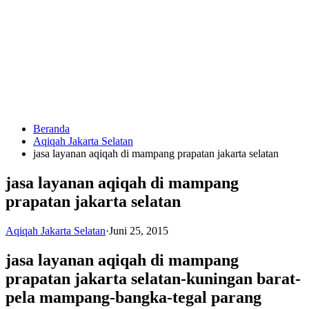
Langsung
ke
konten
Beranda
HUBUNGI
Aqiqah Jakarta Selatan
KAMI
jasa layanan aqiqah di mampang prapatan jakarta selatan
jasa layanan aqiqah di mampang
prapatan jakarta selatan
Aqiqah Jakarta Selatan
·
Juni 25, 2015
jasa layanan aqiqah di mampang
0823
prapatan jakarta selatan-kuningan barat-
1246
6713
pela mampang-bangka-tegal parang