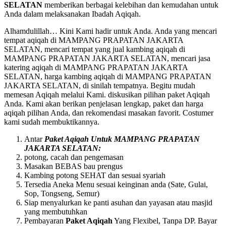
SELATAN
memberikan berbagai kelebihan dan kemudahan untuk
Anda dalam melaksanakan Ibadah Aqiqah.
Alhamdulillah… Kini Kami hadir untuk Anda. Anda yang mencari
tempat aqiqah di MAMPANG PRAPATAN JAKARTA
SELATAN, mencari tempat yang jual kambing aqiqah di
MAMPANG PRAPATAN JAKARTA SELATAN, mencari jasa
katering aqiqah di MAMPANG PRAPATAN JAKARTA
SELATAN, harga kambing aqiqah di MAMPANG PRAPATAN
JAKARTA SELATAN, di sinilah tempatnya. Begitu mudah
memesan Aqiqah melalui Kami. diskusikan pilihan paket Aqiqah
Anda. Kami akan berikan penjelasan lengkap, paket dan harga
aqiqah pilihan Anda, dan rekomendasi masakan favorit. Costumer
kami sudah membuktikannya.
Antar
Paket Aqiqah Untuk MAMPANG PRAPATAN
JAKARTA SELATAN:
potong, cacah dan penge
mas
an
Mas
akan BEBAS bau prengus
Kambing potong SEHAT dan sesuai syariah
Tersedia Aneka Menu sesuai keinginan anda (Sate, Gulai,
Sop, Tongseng, Semur)
Siap menyalurkan ke panti asuhan dan yayasan atau
mas
jid
yang membutuhkan
Pembayaran
Paket Aqiqah
Yang Flexibel, Tanpa DP. Bayar