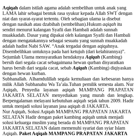
Aqiqah
dalam istilah agama adalah sembelihan untuk anak yang
LAMA lahir sebagai bentuk rasa syukur kepada Allah SWT dengan
niat dan syarat-syarat tertentu. Oleh sebagian ulama ia disebut
dengan nasikah atau dzabihah (sembelihan).Hukum
aqiqah
itu
sendiri menurut kalangan Syafii dan Hambali adalah sunnah
muakkadah. Dasar yang dipakai oleh kalangan Syafii dan Hambali
dengan mengatakannya sebagai sesuatu yang sunnah muakkadah
adalah hadist Nabi SAW. “Anak tergadai dengan aqiqahnya.
Disembelihkan untuknya pada hari ketujuh (dari kelahirannya)”.
Sejumlah Ulama mensyaratkan hendaknya
Aqiqah
(Kambing)
bersih dari segala cacat sebagaimana hewan qurban disyaratkan
harus bersih dari segala cacat, sebab
Aqiqah
(Kambing) diqiyaskan
dengan hewan kurban.
Subhanallah. Alhamdulillah segala kemuliaan dan kebesaran hanya
milik Allah Subhanahu Wa Ta’ala.Tuhan pemilik semesta alam. Nur
Aqiqah, Penyedia layanan aqiqah MAMPANG PRAPATAN
JAKARTA SELATAN menyediakan yang murah dan lengkap.
Berpengalaman melayani kebutuhan aqiqah sejak tahun 2009. Hadir
untuk menjadi solusi layanan jasa aqiqah di JAKARTA.
Nur Aqiqah, Solusi Aqiqah MAMPANG PRAPATAN JAKARTA
SELATAN Hadir dengan paket kambing aqiqah untuk menjadi
solusi keluarga muslim yang berada di MAMPANG PRAPATAN
JAKARTA SELATAN dalam memenuhi syariat dan syiar Islam
Aqiqah.
Paket Aqiqah MAMPANG PRAPATAN JAKARTA