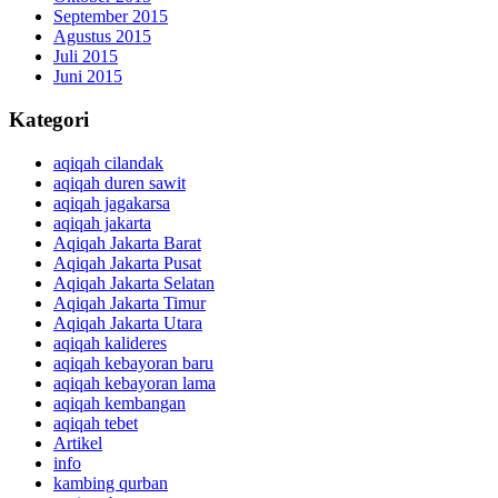
September 2015
Agustus 2015
Juli 2015
Juni 2015
Kategori
aqiqah cilandak
aqiqah duren sawit
aqiqah jagakarsa
aqiqah jakarta
Aqiqah Jakarta Barat
Aqiqah Jakarta Pusat
Aqiqah Jakarta Selatan
Aqiqah Jakarta Timur
Aqiqah Jakarta Utara
aqiqah kalideres
aqiqah kebayoran baru
aqiqah kebayoran lama
aqiqah kembangan
aqiqah tebet
Artikel
info
kambing qurban