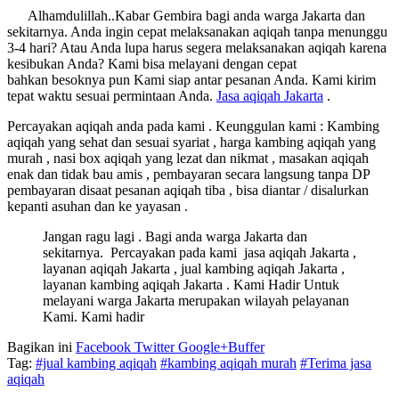
Alhamdulillah..Kabar Gembira bagi anda warga Jakarta dan
sekitarnya. Anda ingin cepat melaksanakan aqiqah tanpa menunggu
3-4 hari? Atau Anda lupa harus segera melaksanakan aqiqah karena
kesibukan Anda? Kami bisa melayani dengan cepat
bahkan besoknya pun Kami siap antar pesanan Anda. Kami kirim
tepat waktu sesuai permintaan Anda.
Jasa
aqiqah Jakarta
.
Percayakan aqiqah anda pada kami . Keunggulan kami : Kambing
aqiqah yang sehat dan sesuai syariat , harga kambing aqiqah yang
murah , nasi box aqiqah yang lezat dan nikmat , masakan aqiqah
enak dan tidak bau amis , pembayaran secara langsung tanpa DP
pembayaran disaat pesanan aqiqah tiba , bisa diantar / disalurkan
kepanti asuhan dan ke yayasan .
Jangan ragu lagi . Bagi anda warga Jakarta dan
sekitarnya. Percayakan pada kami jasa aqiqah Jakarta ,
layanan aqiqah Jakarta , jual kambing aqiqah Jakarta ,
layanan kambing aqiqah Jakarta . Kami Hadir Untuk
melayani warga Jakarta merupakan wilayah pelayanan
Kami. Kami hadir
Bagikan ini
Facebook
Twitter
Google+
Buffer
Tag:
#jual kambing aqiqah
#kambing aqiqah murah
#Terima jasa
aqiqah