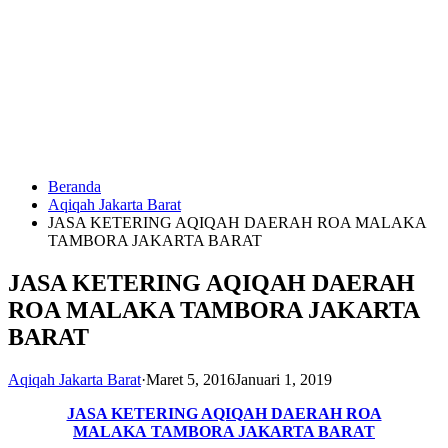
Langsung
ke
konten
Beranda
HUBUNGI
Aqiqah Jakarta Barat
KAMI
JASA KETERING AQIQAH DAERAH ROA MALAKA
TAMBORA JAKARTA BARAT
JASA KETERING AQIQAH DAERAH
ROA MALAKA TAMBORA JAKARTA
BARAT
Aqiqah Jakarta Barat
·
Maret 5, 2016
Januari 1, 2019
0823
1246
JASA KETERING AQIQAH DAERAH ROA
6713
MALAKA TAMBORA JAKARTA BARAT