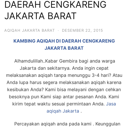
DAERAH CENGKARENG
6713
JAKARTA BARAT
AQIQAH JAKARTA BARAT
·
DESEMBER 22, 2015
KAMBING AQIQAH DI DAERAH CENGKARENG
JAKARTA BARAT
Alhamdulillah..Kabar Gembira bagi anda warga
Jakarta dan sekitarnya. Anda ingin cepat
melaksanakan aqiqah tanpa menunggu 3-4 hari? Atau
Anda lupa harus segera melaksanakan aqiqah karena
kesibukan Anda? Kami bisa melayani dengan cehkan
besoknya pun Kami siap antar pesanan Anda. Kami
kirim tepat waktu sesuai permintaan Anda.
Jasa
aqiqah Jakarta
.
Percayakan aqiqah anda pada kami . Keunggulan