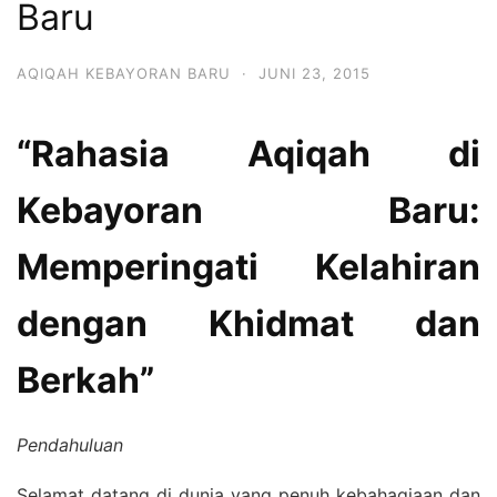
Baru
6713
AQIQAH KEBAYORAN BARU
·
JUNI 23, 2015
“Rahasia Aqiqah di
Kebayoran Baru:
Memperingati Kelahiran
dengan Khidmat dan
Berkah”
Pendahuluan
Selamat datang di dunia yang penuh kebahagiaan dan