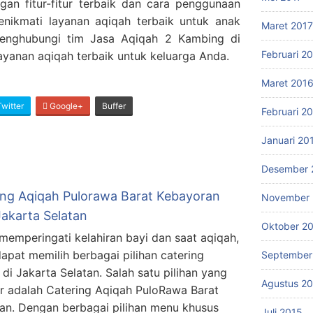
ngan fitur-fitur terbaik dan cara penggunaan
ikmati layanan aqiqah terbaik untuk anak
Maret 2017
enghubungi tim Jasa Aqiqah 2 Kambing di
Februari 2
ayanan aqiqah terbaik untuk keluarga Anda.
Maret 201
witter
Google+
Buffer
Februari 2
Januari 20
Desember 
ing Aqiqah Pulorawa Barat Kebayoran
November 
Jakarta Selatan
Oktober 2
memperingati kelahiran bayi dan saat aqiqah,
apat memilih berbagai pilihan catering
September
 di Jakarta Selatan. Salah satu pilihan yang
Agustus 2
r adalah Catering Aqiqah PuloRawa Barat
an. Dengan berbagai pilihan menu khusus
Juli 2015