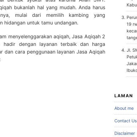
Kabu
iqah bukanlah hal yang mudah. Anda harus
unya, mulai dari memilih kambing yang
Perum
an hidangan untuk tamu undangan.
19 rw
keca
m menyelenggarakan aqiqah, Jasa Aqiqah 2
tang
 hadir dengan layanan terbaik dan harga
Jl. 
itur dan cara penggunaan layanan Jasa Aqiqah
Petu
:
Jaka
Ibuk
LAMAN
About me
Contact Us
Disclaimer