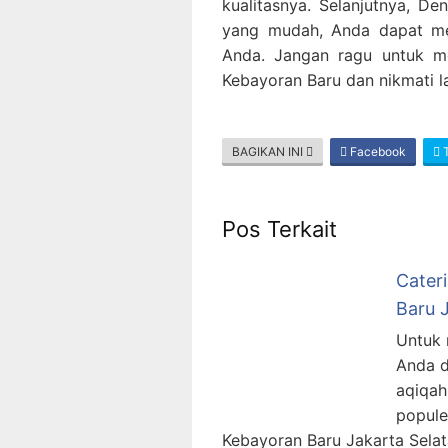
kualitasnya. Selanjutnya, De
yang mudah, Anda dapat men
Anda. Jangan ragu untuk m
Kebayoran Baru dan nikmati l
BAGIKAN INI
Facebook
T
Pos Terkait
Cater
Baru 
Untuk 
Anda d
aqiqah
popule
Kebayoran Baru Jakarta Selat