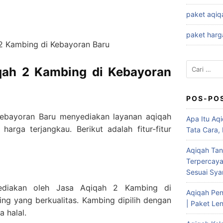
paket aqiq
paket harg
2 Kambing di Kebayoran Baru
Cari
qah 2 Kambing di Kebayoran
untuk:
POS-PO
ebayoran Baru menyediakan layanan aqiqah
Apa Itu Aqi
harga terjangkau. Berikut adalah fitur-fitur
Tata Cara,
Aqiqah Tan
Terpercaya
Sesuai Syar
ediakan oleh Jasa Aqiqah 2 Kambing di
Aqiqah Pen
ng yang berkualitas. Kambing dipilih dengan
| Paket Len
a halal.