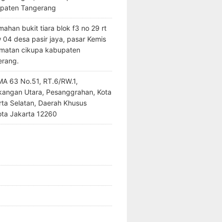
paten Tangerang
ahan bukit tiara blok f3 no 29 rt
 04 desa pasir jaya, pasar Kemis
matan cikupa kabupaten
erang.
SMA 63 No.51, RT.6/RW.1,
kangan Utara, Pesanggrahan, Kota
rta Selatan, Daerah Khusus
ota Jakarta 12260