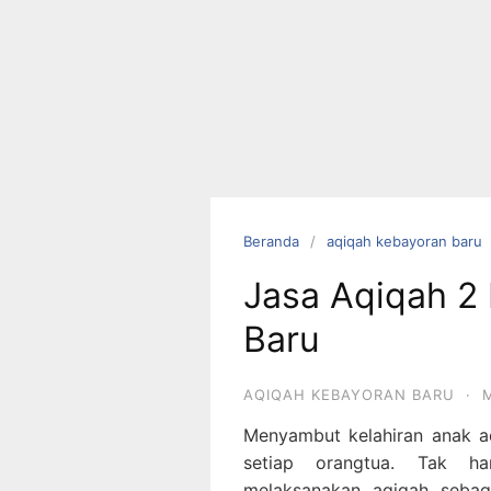
Langsung
ke
konten
Beranda
aqiqah kebayoran baru
Jasa Aqiqah 2
HUBUNGI
Baru
KAMI
AQIQAH KEBAYORAN BARU
·
M
Menyambut kelahiran anak 
setiap orangtua. Tak h
melaksanakan aqiqah sebag