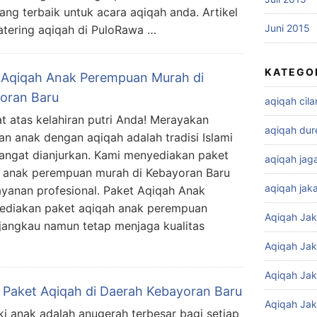
ang terbaik untuk acara aqiqah anda. Artikel
Juni 2015
atering aqiqah di PuloRawa …
KATEGO
 Aqiqah Anak Perempuan Murah di
oran Baru
aqiqah cil
t atas kelahiran putri Anda! Merayakan
aqiqah dur
ran anak dengan aqiqah adalah tradisi Islami
angat dianjurkan. Kami menyediakan paket
aqiqah jag
 anak perempuan murah di Kebayoran Baru
aqiqah jaka
layanan profesional. Paket Aqiqah Anak
diakan paket aqiqah anak perempuan
Aqiqah Jak
jangkau namun tetap menjaga kualitas
Aqiqah Jak
Aqiqah Jak
 Paket Aqiqah di Daerah Kebayoran Baru
Aqiqah Jak
ki anak adalah anugerah terbesar bagi setiap