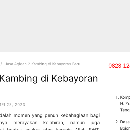
Jasa Aqiqah 2 Kambing di Kebayoran Baru
0823 12
 Kambing di Kebayoran
Komp
H. Z
EI 28, 2023
Teng
adalah momen yang penuh kebahagiaan bagi
Dasa
anya merayakan kelahiran, namun juga
Bojo
ai bentuk syukur atas karunia Allah SWT.