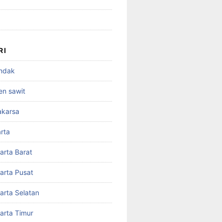
RI
andak
en sawit
akarsa
rta
arta Barat
arta Pusat
arta Selatan
arta Timur