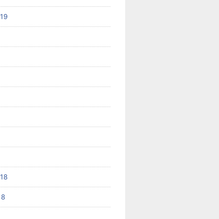
019
8
018
18