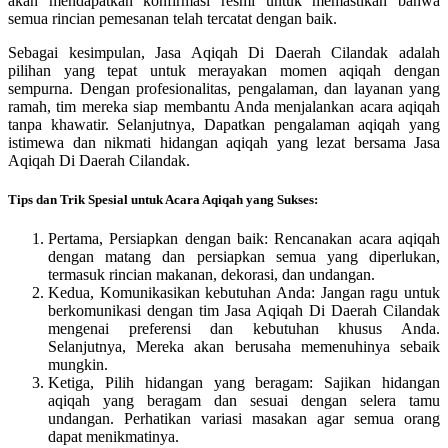
akan mendapatkan konfirmasi resmi untuk memastikan bahwa
semua rincian pemesanan telah tercatat dengan baik.
Sebagai kesimpulan, Jasa Aqiqah Di Daerah Cilandak adalah
pilihan yang tepat untuk merayakan momen aqiqah dengan
sempurna. Dengan profesionalitas, pengalaman, dan layanan yang
ramah, tim mereka siap membantu Anda menjalankan acara aqiqah
tanpa khawatir. Selanjutnya, Dapatkan pengalaman aqiqah yang
istimewa dan nikmati hidangan aqiqah yang lezat bersama Jasa
Aqiqah Di Daerah Cilandak.
Tips dan Trik Spesial untuk Acara Aqiqah yang Sukses:
Pertama, Persiapkan dengan baik: Rencanakan acara aqiqah
dengan matang dan persiapkan semua yang diperlukan,
termasuk rincian makanan, dekorasi, dan undangan.
Kedua, Komunikasikan kebutuhan Anda: Jangan ragu untuk
berkomunikasi dengan tim Jasa Aqiqah Di Daerah Cilandak
mengenai preferensi dan kebutuhan khusus Anda.
Selanjutnya, Mereka akan berusaha memenuhinya sebaik
mungkin.
Ketiga, Pilih hidangan yang beragam: Sajikan hidangan
aqiqah yang beragam dan sesuai dengan selera tamu
undangan. Perhatikan variasi masakan agar semua orang
dapat menikmatinya.