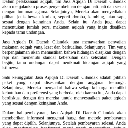
Dalam pelaksanaan aqiqah, tim Jasa Aqiqah Di Daerah Cilandak
akan menjalankan proses penyembelihan dengan hati-hati dan sesuai
dengan tuntunan agama. Selanjutnya, Mereka akan menyediakan
pilihan jenis hewan kurban, seperti domba, kambing, atau sapi,
sesuai dengan keinginan Anda. Selain itu, Anda juga dapat
menentukan jumlah porsi makanan aqiqah yang ingin disajikan
kepada tamu undangan.
Jasa Aqiqah Di Daerah Cilandak juga menawarkan penyajian
makanan aqiqah yang lezat dan berkualitas. Selanjutnya, Tim yang
berpengalaman akan memastikan bahwa hidangan disajikan dengan
rapi dan memenuhi standar kebersihan dan kelezatan. Dengan
begitu, tamu undangan dapat menikmati hidangan aqiqah yang
istimewa.
Satu keunggulan Jasa Aqiqah Di Daerah Cilandak adalah pilihan
paket yang dapat disesuaikan dengan anggaran keluarga.
Selanjutnya, Mereka menyadari bahwa setiap keluarga memiliki
kebutuhan dan preferensi yang berbeda, oleh karena itu, Anda dapat
berdiskusi dengan tim mereka untuk menyesuaikan paket aqiqah
yang sesuai dengan keinginan Anda.
Dalam hal pembayaran, Jasa Aqiqah Di Daerah Cilandak akan
memberikan informasi mengenai harga dan metode pembayaran
yang dapat dipilih. Selanjutnya, Setelah pembayaran selesai, Anda