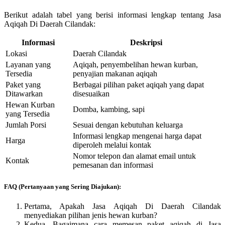
Berikut adalah tabel yang berisi informasi lengkap tentang Jasa
Aqiqah Di Daerah Cilandak:
Informasi
Deskripsi
Lokasi
Daerah Cilandak
Layanan yang
Aqiqah, penyembelihan hewan kurban,
Tersedia
penyajian makanan aqiqah
Paket yang
Berbagai pilihan paket aqiqah yang dapat
Ditawarkan
disesuaikan
Hewan Kurban
Domba, kambing, sapi
yang Tersedia
Jumlah Porsi
Sesuai dengan kebutuhan keluarga
Informasi lengkap mengenai harga dapat
Harga
diperoleh melalui kontak
Nomor telepon dan alamat email untuk
Kontak
pemesanan dan informasi
FAQ (Pertanyaan yang Sering Diajukan):
Pertama, Apakah Jasa Aqiqah Di Daerah Cilandak
menyediakan pilihan jenis hewan kurban?
Kedua, Bagaimana cara memesan paket aqiqah di Jasa