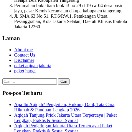
Kelapa Dua Kabupaten Tangerang
Perumahan bukit tiara blok f3 no 29 rt 19 rw 04 desa pasir
jaya, pasar Kemis kecamatan cikupa kabupaten tangerang.
Jl. SMA 63 No.51, RT.6/RW.1, Petukangan Utara,
Pesanggrahan, Kota Jakarta Selatan, Daerah Khusus Ibukota
Jakarta 12260
Laman
About me
Contact Us
Disclaimer
paket aqiqah jakarta
paket harga
Cari
untuk:
Pos-pos Terbaru
Apa Itu Aqiqah? Pengertian, Hukum, Dalil, Tata Cara,
Hikmah & Panduan Lengkap 2026
Aqiqah Tanjung Priok Jakarta Utara Terpercaya | Paket
Lengkap, Praktis & Sesuai Syariat
Aqiqah Penjaringan Jakarta Utara Terpercaya | Paket
Lengkap, Praktis & Sesuai Syariat