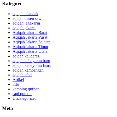
Kategori
aqiqah cilandak
aqiqah duren sawit
aqiqah jagakarsa
aqiqah jakarta
Aqiqah Jakarta Barat
Aqiqah Jakarta Pusat
Aqiqah Jakarta Selatan
Aqiqah Jakarta Timur
Aqiqah Jakarta Utara
aqiqah kalideres
aqiqah kebayoran baru
aqiqah kebayoran lama
aqiqah kembangan
aqiqah tebet
Artikel
info
kambing qurban
sapi qurban
Uncategorized
Meta