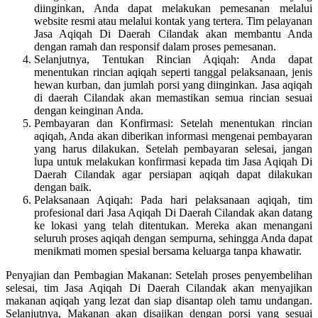
diinginkan, Anda dapat melakukan pemesanan melalui
website resmi atau melalui kontak yang tertera. Tim pelayanan
Jasa Aqiqah Di Daerah Cilandak akan membantu Anda
dengan ramah dan responsif dalam proses pemesanan.
Selanjutnya, Tentukan Rincian Aqiqah: Anda dapat
menentukan rincian aqiqah seperti tanggal pelaksanaan, jenis
hewan kurban, dan jumlah porsi yang diinginkan. Jasa aqiqah
di daerah Cilandak akan memastikan semua rincian sesuai
dengan keinginan Anda.
Pembayaran dan Konfirmasi: Setelah menentukan rincian
aqiqah, Anda akan diberikan informasi mengenai pembayaran
yang harus dilakukan. Setelah pembayaran selesai, jangan
lupa untuk melakukan konfirmasi kepada tim Jasa Aqiqah Di
Daerah Cilandak agar persiapan aqiqah dapat dilakukan
dengan baik.
Pelaksanaan Aqiqah: Pada hari pelaksanaan aqiqah, tim
profesional dari Jasa Aqiqah Di Daerah Cilandak akan datang
ke lokasi yang telah ditentukan. Mereka akan menangani
seluruh proses aqiqah dengan sempurna, sehingga Anda dapat
menikmati momen spesial bersama keluarga tanpa khawatir.
Penyajian dan Pembagian Makanan: Setelah proses penyembelihan
selesai, tim Jasa Aqiqah Di Daerah Cilandak akan menyajikan
makanan aqiqah yang lezat dan siap disantap oleh tamu undangan.
Selanjutnya, Makanan akan disajikan dengan porsi yang sesuai