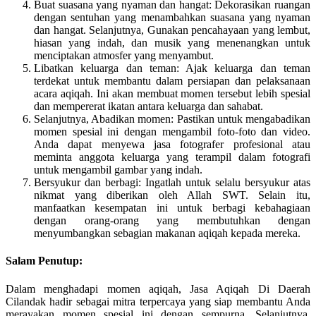
Buat suasana yang nyaman dan hangat: Dekorasikan ruangan
dengan sentuhan yang menambahkan suasana yang nyaman
dan hangat. Selanjutnya, Gunakan pencahayaan yang lembut,
hiasan yang indah, dan musik yang menenangkan untuk
menciptakan atmosfer yang menyambut.
Libatkan keluarga dan teman: Ajak keluarga dan teman
terdekat untuk membantu dalam persiapan dan pelaksanaan
acara aqiqah. Ini akan membuat momen tersebut lebih spesial
dan mempererat ikatan antara keluarga dan sahabat.
Selanjutnya, Abadikan momen: Pastikan untuk mengabadikan
momen spesial ini dengan mengambil foto-foto dan video.
Anda dapat menyewa jasa fotografer profesional atau
meminta anggota keluarga yang terampil dalam fotografi
untuk mengambil gambar yang indah.
Bersyukur dan berbagi: Ingatlah untuk selalu bersyukur atas
nikmat yang diberikan oleh Allah SWT. Selain itu,
manfaatkan kesempatan ini untuk berbagi kebahagiaan
dengan orang-orang yang membutuhkan dengan
menyumbangkan sebagian makanan aqiqah kepada mereka.
Salam Penutup:
Dalam menghadapi momen aqiqah, Jasa Aqiqah Di Daerah
Cilandak hadir sebagai mitra terpercaya yang siap membantu Anda
merayakan momen spesial ini dengan sempurna. Selanjutnya,