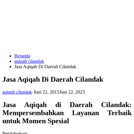
Langsung
ke
konten
Beranda
HUBUNGI
aqiqah cilandak
KAMI
Jasa Aqiqah Di Daerah Cilandak
Jasa Aqiqah Di Daerah Cilandak
aqiqah cilandak
·
Juni 22, 2015
Juni 22, 2023
Jasa Aqiqah di Daerah Cilandak:
Mempersembahkan Layanan Terbaik
0823
untuk Momen Spesial
1246
6713
Pendahuluan: