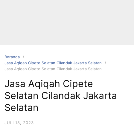
Langsung
ke
konten
Beranda
Jasa Aqiqah Cipete Selatan Cilandak Jakarta Selatan
Jasa Aqiqah Cipete Selatan Cilandak Jakarta Selatan
HUBUNGI
Jasa Aqiqah Cipete
KAMI
Selatan Cilandak Jakarta
Selatan
JULI 18, 2023
0823 1246