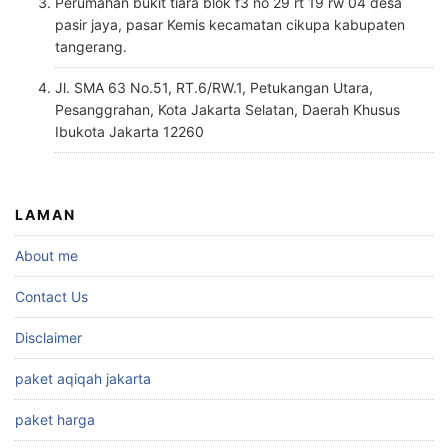
Perumahan bukit tiara blok f3 no 29 rt 19 rw 04 desa
pasir jaya, pasar Kemis kecamatan cikupa kabupaten
tangerang.
Jl. SMA 63 No.51, RT.6/RW.1, Petukangan Utara,
Pesanggrahan, Kota Jakarta Selatan, Daerah Khusus
Ibukota Jakarta 12260
LAMAN
About me
Contact Us
Disclaimer
paket aqiqah jakarta
paket harga