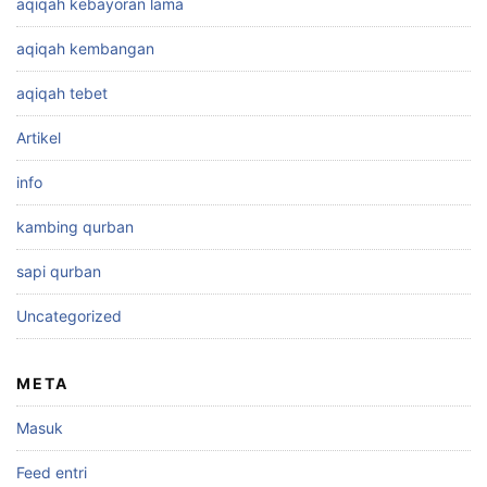
aqiqah kebayoran lama
aqiqah kembangan
aqiqah tebet
Artikel
info
kambing qurban
sapi qurban
Uncategorized
META
Masuk
Feed entri