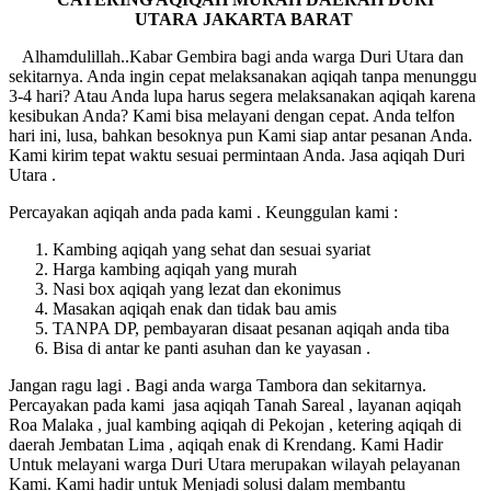
UTARA
JAKARTA BARAT
Alhamdulillah..Kabar Gembira bagi anda warga Duri Utara dan
sekitarnya. Anda ingin cepat melaksanakan aqiqah tanpa menunggu
3-4 hari? Atau Anda lupa harus segera melaksanakan aqiqah karena
kesibukan Anda? Kami bisa melayani dengan cepat. Anda telfon
hari ini, lusa, bahkan besoknya pun Kami siap antar pesanan Anda.
Kami kirim tepat waktu sesuai permintaan Anda. Jasa aqiqah Duri
Utara .
Percayakan aqiqah anda pada kami . Keunggulan kami :
Kambing aqiqah yang sehat dan sesuai syariat
Harga kambing aqiqah yang murah
Nasi box aqiqah yang lezat dan ekonimus
Masakan aqiqah enak dan tidak bau amis
TANPA DP, pembayaran disaat pesanan aqiqah anda tiba
Bisa di antar ke panti asuhan dan ke yayasan .
Jangan ragu lagi . Bagi anda warga Tambora dan sekitarnya.
Percayakan pada kami jasa aqiqah Tanah Sareal , layanan aqiqah
Roa Malaka , jual kambing aqiqah di Pekojan , ketering aqiqah di
daerah Jembatan Lima , aqiqah enak di Krendang. Kami Hadir
Untuk melayani warga Duri Utara merupakan wilayah pelayanan
Kami. Kami hadir untuk Menjadi solusi dalam membantu