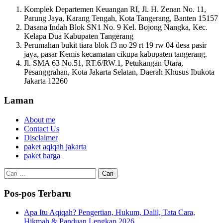
Komplek Departemen Keuangan RI, Jl. H. Zenan No. 11,
Parung Jaya, Karang Tengah, Kota Tangerang, Banten 15157
Dasana Indah Blok SN1 No. 9 Kel. Bojong Nangka, Kec.
Kelapa Dua Kabupaten Tangerang
Perumahan bukit tiara blok f3 no 29 rt 19 rw 04 desa pasir
jaya, pasar Kemis kecamatan cikupa kabupaten tangerang.
Jl. SMA 63 No.51, RT.6/RW.1, Petukangan Utara,
Pesanggrahan, Kota Jakarta Selatan, Daerah Khusus Ibukota
Jakarta 12260
Laman
About me
Contact Us
Disclaimer
paket aqiqah jakarta
paket harga
Cari
untuk:
Pos-pos Terbaru
Apa Itu Aqiqah? Pengertian, Hukum, Dalil, Tata Cara,
Hikmah & Panduan Lengkap 2026