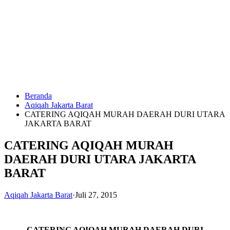
Langsung
ke
konten
Beranda
HUBUNGI
Aqiqah Jakarta Barat
KAMI
CATERING AQIQAH MURAH DAERAH DURI UTARA
JAKARTA BARAT
CATERING AQIQAH MURAH
DAERAH DURI UTARA JAKARTA
BARAT
Aqiqah Jakarta Barat
·
Juli 27, 2015
0823
1246
6713
CATERING AQIQAH MURAH DAERAH DURI