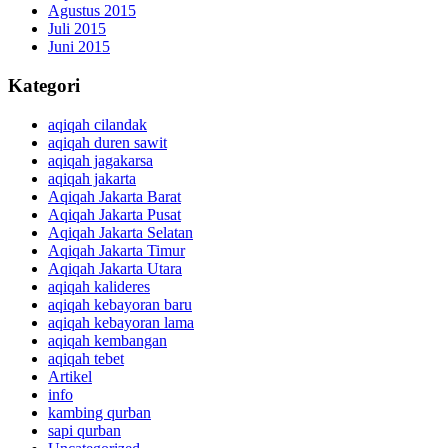
Agustus 2015
Juli 2015
Juni 2015
Kategori
aqiqah cilandak
aqiqah duren sawit
aqiqah jagakarsa
aqiqah jakarta
Aqiqah Jakarta Barat
Aqiqah Jakarta Pusat
Aqiqah Jakarta Selatan
Aqiqah Jakarta Timur
Aqiqah Jakarta Utara
aqiqah kalideres
aqiqah kebayoran baru
aqiqah kebayoran lama
aqiqah kembangan
aqiqah tebet
Artikel
info
kambing qurban
sapi qurban