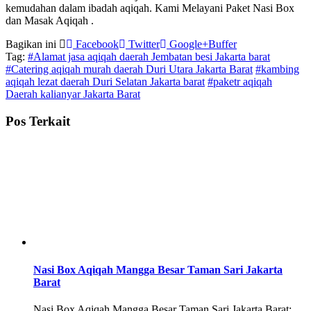
kemudahan dalam ibadah aqiqah. Kami Melayani Paket Nasi Box
dan Masak Aqiqah .
Bagikan ini
Facebook
Twitter
Google+
Buffer
Tag:
#Alamat jasa aqiqah daerah Jembatan besi Jakarta barat
#Catering aqiqah murah daerah Duri Utara Jakarta Barat
#kambing
aqiqah lezat daerah Duri Selatan Jakarta barat
#paketr aqiqah
Daerah kalianyar Jakarta Barat
Pos Terkait
Nasi Box Aqiqah Mangga Besar Taman Sari Jakarta
Barat
Nasi Box Aqiqah Mangga Besar Taman Sari Jakarta Barat: