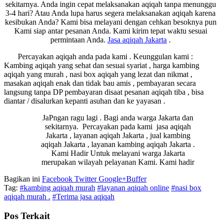
sekitarnya. Anda ingin cepat melaksanakan aqiqah tanpa menunggu
3-4 hari? Atau Anda lupa harus segera melaksanakan aqiqah karena
kesibukan Anda? Kami bisa melayani dengan cehkan besoknya pun
Kami siap antar pesanan Anda. Kami kirim tepat waktu sesuai
permintaan Anda.
Jasa
aqiqah Jakarta
.
Percayakan aqiqah anda pada kami . Keunggulan kami :
Kambing aqiqah yang sehat dan sesuai syariat , harga kambing
aqiqah yang murah , nasi box aqiqah yang lezat dan nikmat ,
masakan aqiqah enak dan tidak bau amis , pembayaran secara
langsung tanpa DP pembayaran disaat pesanan aqiqah tiba , bisa
diantar / disalurkan kepanti asuhan dan ke yayasan .
JaPngan ragu lagi . Bagi anda warga Jakarta dan
sekitarnya. Percayakan pada kami jasa aqiqah
Jakarta , layanan aqiqah Jakarta , jual kambing
aqiqah Jakarta , layanan kambing aqiqah Jakarta .
Kami Hadir Untuk melayani warga Jakarta
merupakan wilayah pelayanan Kami. Kami hadir
Bagikan ini
Facebook
Twitter
Google+
Buffer
Tag:
#kambing aqiqah murah
#layanan aqiqah online
#nasi box
aqiqah murah .
#Terima jasa aqiqah
Pos Terkait