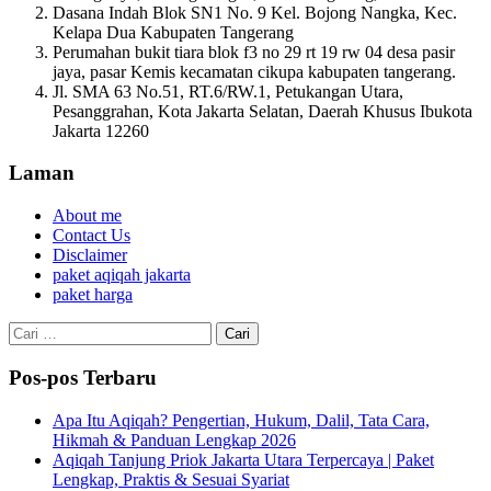
Dasana Indah Blok SN1 No. 9 Kel. Bojong Nangka, Kec.
Kelapa Dua Kabupaten Tangerang
Perumahan bukit tiara blok f3 no 29 rt 19 rw 04 desa pasir
jaya, pasar Kemis kecamatan cikupa kabupaten tangerang.
Jl. SMA 63 No.51, RT.6/RW.1, Petukangan Utara,
Pesanggrahan, Kota Jakarta Selatan, Daerah Khusus Ibukota
Jakarta 12260
Laman
About me
Contact Us
Disclaimer
paket aqiqah jakarta
paket harga
Cari
untuk:
Pos-pos Terbaru
Apa Itu Aqiqah? Pengertian, Hukum, Dalil, Tata Cara,
Hikmah & Panduan Lengkap 2026
Aqiqah Tanjung Priok Jakarta Utara Terpercaya | Paket
Lengkap, Praktis & Sesuai Syariat