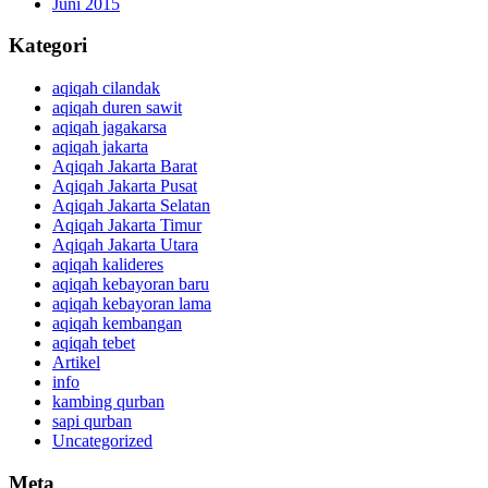
Juni 2015
Kategori
aqiqah cilandak
aqiqah duren sawit
aqiqah jagakarsa
aqiqah jakarta
Aqiqah Jakarta Barat
Aqiqah Jakarta Pusat
Aqiqah Jakarta Selatan
Aqiqah Jakarta Timur
Aqiqah Jakarta Utara
aqiqah kalideres
aqiqah kebayoran baru
aqiqah kebayoran lama
aqiqah kembangan
aqiqah tebet
Artikel
info
kambing qurban
sapi qurban
Uncategorized
Meta