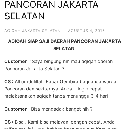
PANCORAN JAKARTA
6713
SELATAN
AQIQAH JAKARTA SELATAN
·
AGUSTUS 4, 2015
AQIQAH SIAP SAJI DAERAH PANCORAN JAKARTA
SELATAN
Customer
: Saya bingung nih mau aqiqah daerah
Pancoran Jakarta Selatan ?
CS :
Alhamdulillah..Kabar Gembira bagi anda warga
Pancoran dan sekitarnya. Anda ingin cepat
melaksanakan aqiqah tanpa menunggu 3-4 hari
Customer :
Bisa mendadak banget nih ?
CS :
Bisa , Kami bisa melayani dengan cepat. Anda