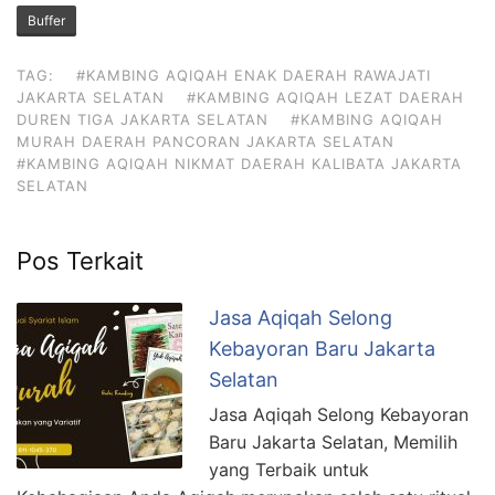
Buffer
TAG:
#KAMBING AQIQAH ENAK DAERAH RAWAJATI
JAKARTA SELATAN
#KAMBING AQIQAH LEZAT DAERAH
DUREN TIGA JAKARTA SELATAN
#KAMBING AQIQAH
MURAH DAERAH PANCORAN JAKARTA SELATAN
#KAMBING AQIQAH NIKMAT DAERAH KALIBATA JAKARTA
SELATAN
Pos Terkait
Jasa Aqiqah Selong
Kebayoran Baru Jakarta
Selatan
Jasa Aqiqah Selong Kebayoran
Baru Jakarta Selatan, Memilih
yang Terbaik untuk