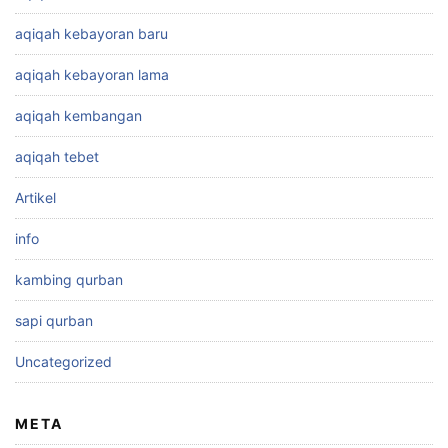
aqiqah kebayoran baru
aqiqah kebayoran lama
aqiqah kembangan
aqiqah tebet
Artikel
info
kambing qurban
sapi qurban
Uncategorized
META