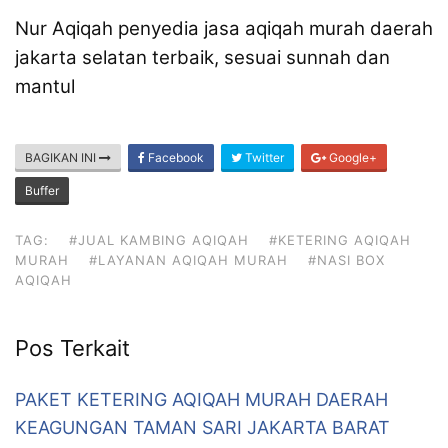
Nur Aqiqah penyedia jasa aqiqah murah daerah
jakarta selatan terbaik, sesuai sunnah dan
mantul
BAGIKAN INI
Facebook
Twitter
Google+
Buffer
TAG:
#JUAL KAMBING AQIQAH
#KETERING AQIQAH
MURAH
#LAYANAN AQIQAH MURAH
#NASI BOX
AQIQAH
Pos Terkait
PAKET KETERING AQIQAH MURAH DAERAH
KEAGUNGAN TAMAN SARI JAKARTA BARAT