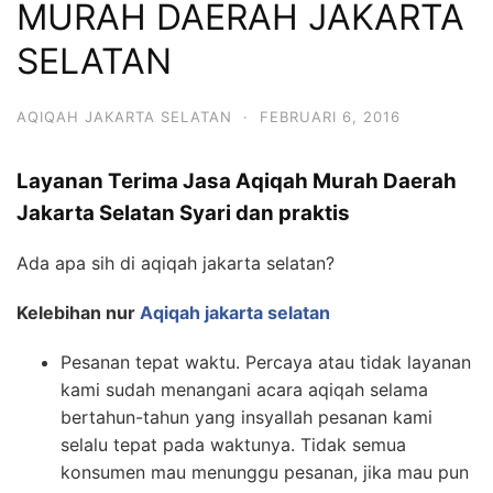
MURAH DAERAH JAKARTA
6713
SELATAN
AQIQAH JAKARTA SELATAN
·
FEBRUARI 6, 2016
Layanan Terima Jasa Aqiqah Murah Daerah
Jakarta Selatan Syari dan praktis
Ada apa sih di aqiqah jakarta selatan?
Kelebihan nur
Aqiqah jakarta selatan
Pesanan tepat waktu. Percaya atau tidak layanan
kami sudah menangani acara aqiqah selama
bertahun-tahun yang insyallah pesanan kami
selalu tepat pada waktunya. Tidak semua
konsumen mau menunggu pesanan, jika mau pun